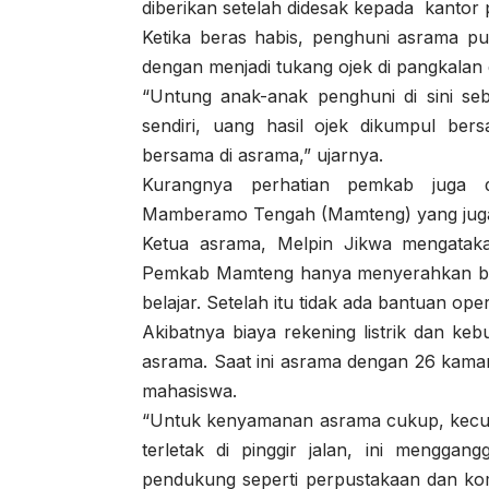
diberikan setelah didesak kepada kantor p
Ketika beras habis, penghuni asrama p
dengan menjadi tukang ojek di pangkalan
“Untung anak-anak penghuni di sini seb
sendiri, uang hasil ojek dikumpul be
bersama di asrama,” ujarnya.
Kurangnya perhatian pemkab juga 
Mamberamo Tengah (Mamteng) yang juga 
Ketua asrama, Melpin Jikwa mengatak
Pemkab Mamteng hanya menyerahkan bangu
belajar. Setelah itu tidak ada bantuan oper
Akibatnya biaya rekening listrik dan keb
asrama. Saat ini asrama dengan 26 kamar 
mahasiswa.
“Untuk kenyamanan asrama cukup, kecual
terletak di pinggir jalan, ini menggangg
pendukung seperti perpustakaan dan k