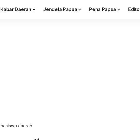
Kabar Daerah
Jendela Papua
Pena Papua
Edito
ahasiswa daerah