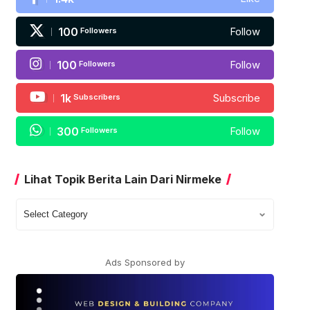
100
Followers
Follow
100
Followers
Follow
1k
Subscribers
Subscribe
300
Followers
Follow
Lihat Topik Berita Lain Dari Nirmeke
Lihat
Topik
Berita
Lain
Ads Sponsored by
Dari
Nirmeke