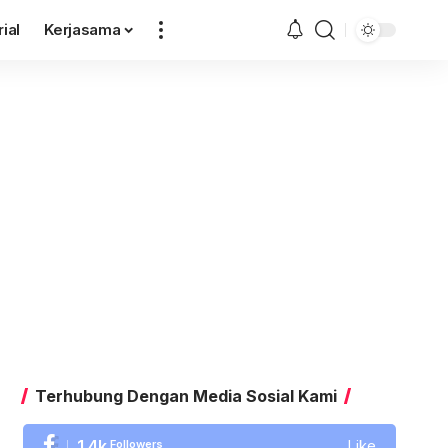
rial
Kerjasama
Terhubung Dengan Media Sosial Kami
1.4k
Followers
Like