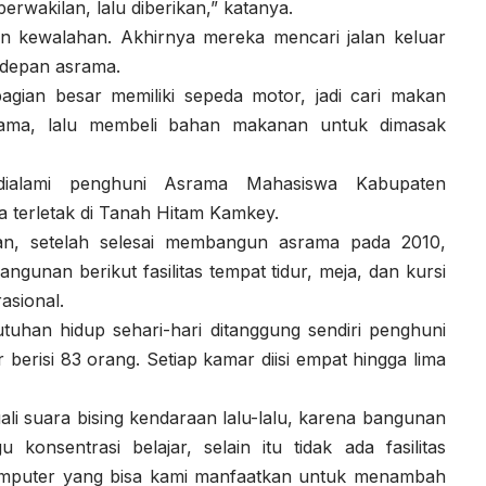
erwakilan, lalu diberikan,” katanya.
un kewalahan. Akhirnya mereka mencari jalan keluar
 depan asrama.
agian besar memiliki sepeda motor, jadi cari makan
rsama, lalu membeli bahan makanan untuk dimasak
dialami penghuni Asrama Mahasiswa Kabupaten
terletak di Tanah Hitam Kamkey.
an, setelah selesai membangun asrama pada 2010,
nan berikut fasilitas tempat tidur, meja, dan kursi
asional.
utuhan hidup sehari-hari ditanggung sendiri penghuni
berisi 83 orang. Setiap kamar diisi empat hingga lima
i suara bising kendaraan lalu-lalu, karena bangunan
u konsentrasi belajar, selain itu tidak ada fasilitas
omputer yang bisa kami manfaatkan untuk menambah