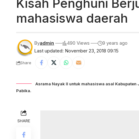
Kisah Penghuni Berj
mahasiswa daerah
By
admin
490 Views
9 years ago
Last updated: November 23, 2018 09:15
Share
Asrama Nayak II untuk mahasiswa asal Kabupaten J
Pabika.
SHARE