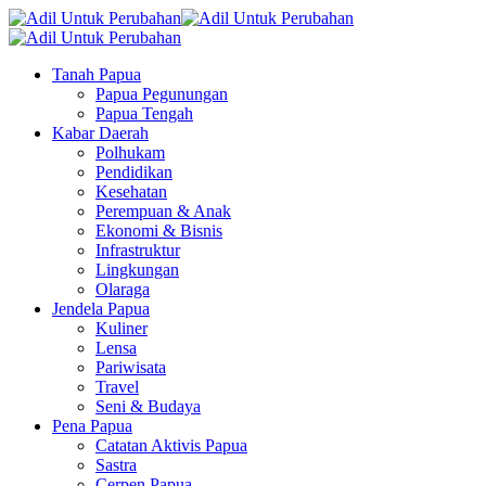
Tanah Papua
Papua Pegunungan
Papua Tengah
Kabar Daerah
Polhukam
Pendidikan
Kesehatan
Perempuan & Anak
Ekonomi & Bisnis
Infrastruktur
Lingkungan
Olaraga
Jendela Papua
Kuliner
Lensa
Pariwisata
Travel
Seni & Budaya
Pena Papua
Catatan Aktivis Papua
Sastra
Cerpen Papua