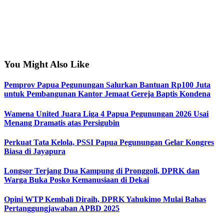
You Might Also Like
Pemprov Papua Pegunungan Salurkan Bantuan Rp100 Juta
untuk Pembangunan Kantor Jemaat Gereja Baptis Kondena
Wamena United Juara Liga 4 Papua Pegunungan 2026 Usai
Menang Dramatis atas Persigubin
Perkuat Tata Kelola, PSSI Papua Pegunungan Gelar Kongres
Biasa di Jayapura
Longsor Terjang Dua Kampung di Pronggoli, DPRK dan
Warga Buka Posko Kemanusiaan di Dekai
Opini WTP Kembali Diraih, DPRK Yahukimo Mulai Bahas
Pertanggungjawaban APBD 2025