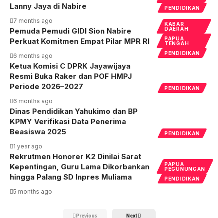
Lanny Jaya di Nabire
PENDIDIKAN
7 months ago
KABAR
DAERAH
Pemuda Pemudi GIDI Sion Nabire
PAPUA
Perkuat Komitmen Empat Pilar MPR RI
TENGAH
PENDIDIKAN
6 months ago
Ketua Komisi C DPRK Jayawijaya
Resmi Buka Raker dan POF HMPJ
Periode 2026–2027
PENDIDIKAN
6 months ago
Dinas Pendidikan Yahukimo dan BP
KPMY Verifikasi Data Penerima
Beasiswa 2025
PENDIDIKAN
1 year ago
Rekrutmen Honorer K2 Dinilai Sarat
PAPUA
Kepentingan, Guru Lama Dikorbankan
PEGUNUNGAN
hingga Palang SD Inpres Muliama
PENDIDIKAN
5 months ago
Previous
Next