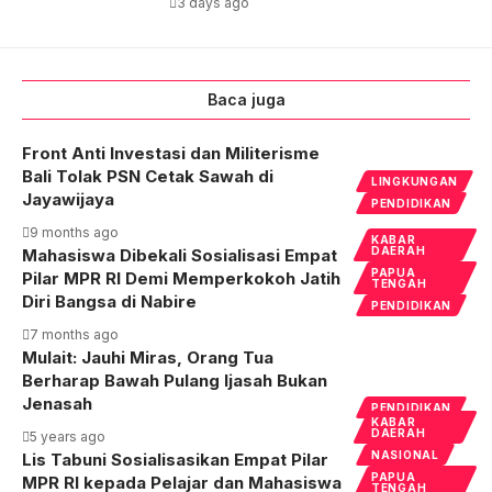
3 days ago
Baca juga
Front Anti Investasi dan Militerisme
Bali Tolak PSN Cetak Sawah di
LINGKUNGAN
Jayawijaya
PENDIDIKAN
9 months ago
KABAR
DAERAH
Mahasiswa Dibekali Sosialisasi Empat
PAPUA
Pilar MPR RI Demi Memperkokoh Jatih
TENGAH
Diri Bangsa di Nabire
PENDIDIKAN
7 months ago
Mulait: Jauhi Miras, Orang Tua
Berharap Bawah Pulang Ijasah Bukan
Jenasah
PENDIDIKAN
KABAR
DAERAH
5 years ago
NASIONAL
Lis Tabuni Sosialisasikan Empat Pilar
PAPUA
MPR RI kepada Pelajar dan Mahasiswa
TENGAH