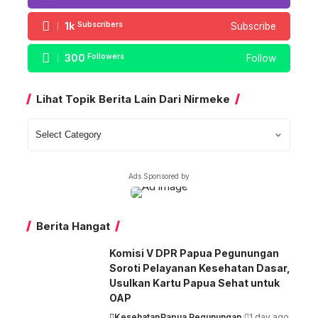
1k
Subscribers
Subscribe
300
Followers
Follow
Lihat Topik Berita Lain Dari Nirmeke
Lihat
Topik
Berita
Ads Sponsored by
Lain
Dari
Nirmeke
Berita Hangat
Komisi V DPR Papua Pegunungan
Soroti Pelayanan Kesehatan Dasar,
Usulkan Kartu Papua Sehat untuk
OAP
Kesehatan
Papua Pegunungan
1 day ago