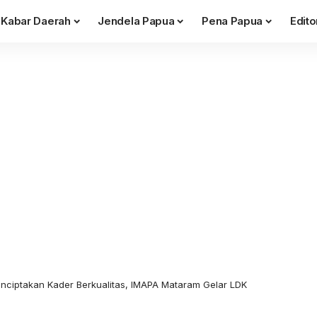
Kabar Daerah
Jendela Papua
Pena Papua
Edito
ciptakan Kader Berkualitas, IMAPA Mataram Gelar LDK