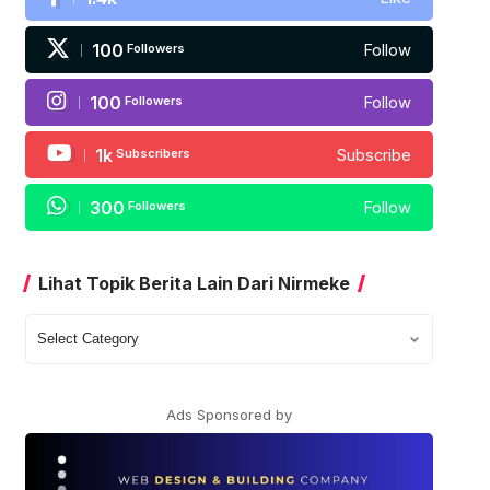
100
Followers
Follow
100
Followers
Follow
1k
Subscribers
Subscribe
300
Followers
Follow
Lihat Topik Berita Lain Dari Nirmeke
Lihat
Topik
Berita
Lain
Ads Sponsored by
Dari
Nirmeke