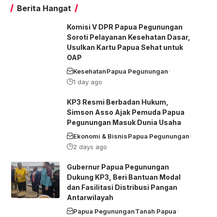
Berita Hangat
Komisi V DPR Papua Pegunungan
Soroti Pelayanan Kesehatan Dasar,
Usulkan Kartu Papua Sehat untuk
OAP
Kesehatan
Papua Pegunungan
1 day ago
KP3 Resmi Berbadan Hukum,
Simson Asso Ajak Pemuda Papua
Pegunungan Masuk Dunia Usaha
Ekonomi & Bisnis
Papua Pegunungan
2 days ago
Gubernur Papua Pegunungan
Dukung KP3, Beri Bantuan Modal
dan Fasilitasi Distribusi Pangan
Antarwilayah
Papua Pegunungan
Tanah Papua