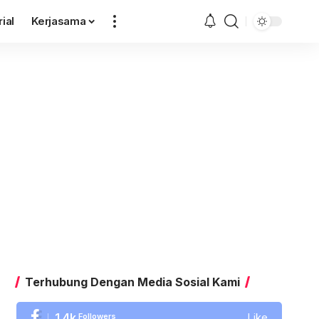
rial
Kerjasama
Terhubung Dengan Media Sosial Kami
1.4k
Followers
Like