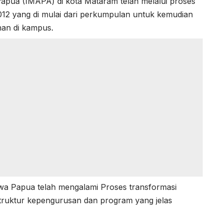
pua (IMAPA) di kota Mataram telah melalui proses
012 yang di mulai dari perkumpulan untuk kemudian
han di kampus.
a Papua telah mengalami Proses transformasi
truktur kepengurusan dan program yang jelas