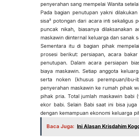
penyerahan sang mempelai Wanita setelah
Pada bagian penutupan yakni dilakuka
sisa² potongan dari acara inti sekaligu
puncak nikah, biasanya dilaksanakan
maskawin diinternal keluarga dan sanak 
Sementara itu di bagian pihak mempela
prosesi berikut: persiapan, acara bak
penutupan. Dalam acara persiapan bia
biaya maskawin. Setiap anggota keluar
serta noken (khusus perempuan/ibu-i
penyerahan maskawin ke rumah pihak wan
pihak pria. Total jumlah maskawin babi
ekor babi. Selain Babi saat ini bisa jug
dengan kemampuan ekonomi keluarga pih
Baca Juga:
Ini Alasan Krisdahim Ko