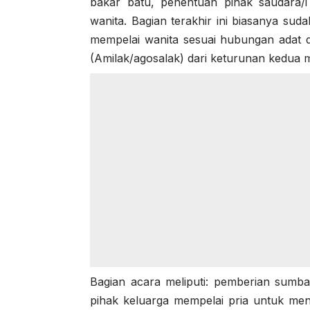
bakar batu, penentuan pihak saudara
wanita. Bagian terakhir ini biasanya su
mempelai wanita sesuai hubungan adat d
(Amilak/agosalak) dari keturunan kedua m
Bagian acara meliputi: pemberian sum
pihak keluarga mempelai pria untuk me