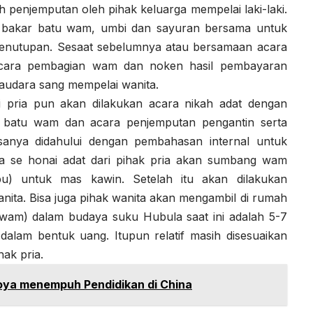
 penjemputan oleh pihak keluarga mempelai laki-laki.
n bakar batu wam, umbi dan sayuran bersama untuk
s penutupan. Sesaat sebelumnya atau bersamaan acara
 acara pembagian wam dan noken hasil pembayaran
saudara sang mempelai wanita.
i pria pun akan dilakukan acara nikah adat dengan
ar batu wam dan acara penjemputan pengantin serta
sanya didahului dengan pembahasan internal untuk
ga se honai adat dari pihak pria akan sumbang wam
bu) untuk mas kawin. Setelah itu akan dilakukan
ita. Bisa juga pihak wanita akan mengambil di rumah
 (wam) dalam budaya suku Hubula saat ini adalah 5-7
a dalam bentuk uang. Itupun relatif masih disesuaikan
ak pria.
goya menempuh Pendidikan di China