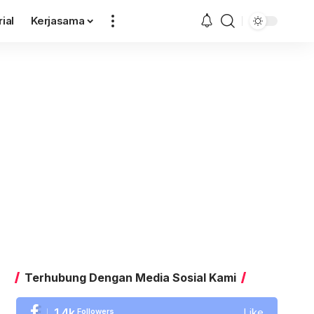
rial
Kerjasama
Terhubung Dengan Media Sosial Kami
1.4k
Followers
Like