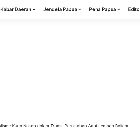
Kabar Daerah
Jendela Papua
Pena Papua
Edito
lisme Kuno Noken dalam Tradisi Pernikahan Adat Lembah Baliem