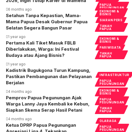
2026, Ingin Tutup Karier di Wamena
PAPUA
PEGUNUNGAN
6 months ago
EKONOMI &
BISNIS
Setahun Tanpa Kepastian, Mama-
SIARAN PERS
Mama Papua Desak Gubernur Papua
TANAH
Selatan Segera Bangun Pasar
PAPUA
1 year ago
EKONOMI &
BISNIS
Pertama Kali Tiket Masuk FBLB
PARIWISATA
Diberlakukan, Warga: Ini Festival
TANAH
Budaya atau Ajang Bisnis?
PAPUA
1 year ago
Kadistrik Bugukgona Turun Kampung,
INFRASTRUKTUR
Pastikan Pembangunan dan Pelayanan
PAPUA
Berjalan
PEGUNUNGAN
EKONOMI &
4 months ago
BISNIS
Pemprov Papua Pegunungan Ajak
PAPUA
PEGUNUNGAN
Warga Lanny Jaya Kembali ke Kebun,
TANAH
Siapkan Skema Serap Hasil Petani
PAPUA
4 months ago
OLARAGA
Ketua DPRP Papua Pegunungan
PAPUA
PEGUNUNGAN
Apresiasi Liga 4, Tekankan