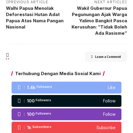
PREVIOUS ARTICLE
NEXT ARTICLE
Walhi Papua Menolak
Wakil Gubernur Papua
Deforestasi Hutan Adat
Pegunungan Ajak Warga
Papua Atas Nama Pangan
Yalimo Bangkit Pasca
Nasional
Kerusuhan: “Tidak Boleh
Ada Rasisme”
Leave a Comment
Terhubung Dengan Media Sosial Kami
1.4k
Followers
Like
100
Followers
Follow
100
Followers
Follow
1k
Subscribers
Subscribe