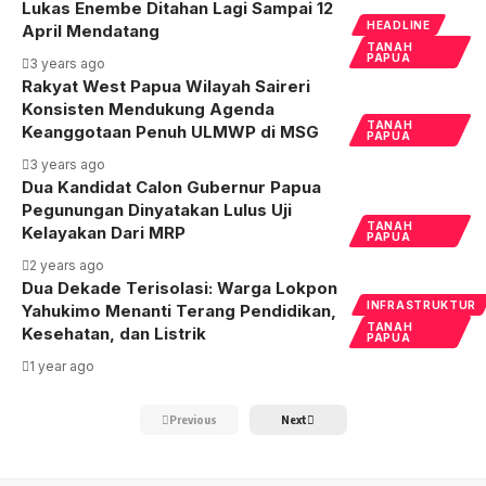
Lukas Enembe Ditahan Lagi Sampai 12
HEADLINE
April Mendatang
TANAH
PAPUA
3 years ago
Rakyat West Papua Wilayah Saireri
Konsisten Mendukung Agenda
TANAH
Keanggotaan Penuh ULMWP di MSG
PAPUA
3 years ago
Dua Kandidat Calon Gubernur Papua
Pegunungan Dinyatakan Lulus Uji
TANAH
Kelayakan Dari MRP
PAPUA
2 years ago
Dua Dekade Terisolasi: Warga Lokpon
INFRASTRUKTUR
Yahukimo Menanti Terang Pendidikan,
TANAH
Kesehatan, dan Listrik
PAPUA
1 year ago
Previous
Next