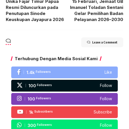
Unika Fajar Timur Papua
15 Februari, Jemaat GB
Resmi Diluncurkan pada
Imanuel Toladan Sentani
Penutupan Sinode
Gelar Pemilihan Badan
Keuskupan Jayapura 2026
Pelayanan 2026–2030
Leave a Comment
Terhubung Dengan Media Sosial Kami
1.4k
Followers
Like
100
Followers
Follow
100
Followers
Follow
1k
Subscribers
Subscribe
300
Followers
Follow