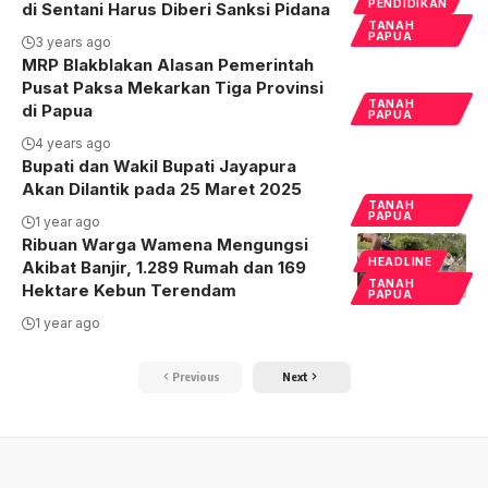
PENDIDIKAN
di Sentani Harus Diberi Sanksi Pidana
TANAH
PAPUA
3 years ago
MRP Blakblakan Alasan Pemerintah
Pusat Paksa Mekarkan Tiga Provinsi
TANAH
di Papua
PAPUA
4 years ago
Bupati dan Wakil Bupati Jayapura
Akan Dilantik pada 25 Maret 2025
TANAH
PAPUA
1 year ago
Ribuan Warga Wamena Mengungsi
HEADLINE
Akibat Banjir, 1.289 Rumah dan 169
TANAH
Hektare Kebun Terendam
PAPUA
1 year ago
Previous
Next