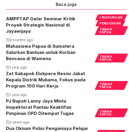
Baca juga
LINGKUNGAN
AMPPTAP Gelar Seminar Kritik
PENDIDIKAN
Proyek Strategis Nasional di
TANAH
Jayawijaya
PAPUA
9 months ago
Mahasiswa Papua di Sumatera
Salurkan Bantuan untuk Korban
TANAH
Bencana di Wamena
PAPUA
1 year ago
Zet Sabapok Elokpere Resmi Jabat
Kepala Distrik Muliama, Fokus pada
TANAH
Program 100 Hari Kerja
PAPUA
1 year ago
PJ Bupati Lanny Jaya Minta
Inspektorat Pantau Keaktifan
TANAH
Pimpinan OPD Ditempat Tugas
PAPUA
2 years ago
Dua Oknum Polisi Penganiaya Pelajar