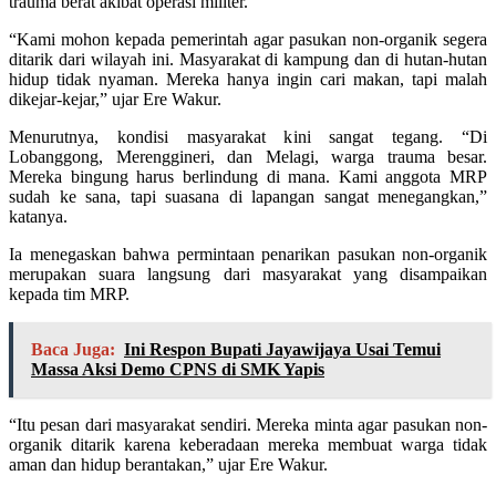
trauma berat akibat operasi militer.
“Kami mohon kepada pemerintah agar pasukan non-organik segera
ditarik dari wilayah ini. Masyarakat di kampung dan di hutan-hutan
hidup tidak nyaman. Mereka hanya ingin cari makan, tapi malah
dikejar-kejar,” ujar Ere Wakur.
Menurutnya, kondisi masyarakat kini sangat tegang. “Di
Lobanggong, Merenggineri, dan Melagi, warga trauma besar.
Mereka bingung harus berlindung di mana. Kami anggota MRP
sudah ke sana, tapi suasana di lapangan sangat menegangkan,”
katanya.
Ia menegaskan bahwa permintaan penarikan pasukan non-organik
merupakan suara langsung dari masyarakat yang disampaikan
kepada tim MRP.
Baca Juga:
Ini Respon Bupati Jayawijaya Usai Temui
Massa Aksi Demo CPNS di SMK Yapis
“Itu pesan dari masyarakat sendiri. Mereka minta agar pasukan non-
organik ditarik karena keberadaan mereka membuat warga tidak
aman dan hidup berantakan,” ujar Ere Wakur.