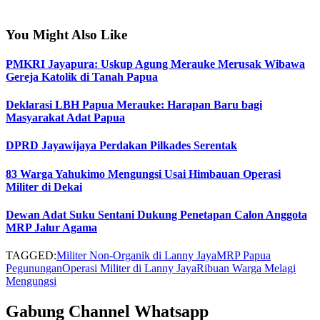
You Might Also Like
PMKRI Jayapura: Uskup Agung Merauke Merusak Wibawa
Gereja Katolik di Tanah Papua
Deklarasi LBH Papua Merauke: Harapan Baru bagi
Masyarakat Adat Papua
DPRD Jayawijaya Perdakan Pilkades Serentak
83 Warga Yahukimo Mengungsi Usai Himbauan Operasi
Militer di Dekai
Dewan Adat Suku Sentani Dukung Penetapan Calon Anggota
MRP Jalur Agama
TAGGED:
Militer Non-Organik di Lanny Jaya
MRP Papua
Pegunungan
Operasi Militer di Lanny Jaya
Ribuan Warga Melagi
Mengungsi
Gabung Channel Whatsapp