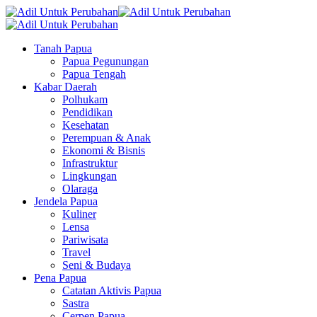
Tanah Papua
Papua Pegunungan
Papua Tengah
Kabar Daerah
Polhukam
Pendidikan
Kesehatan
Perempuan & Anak
Ekonomi & Bisnis
Infrastruktur
Lingkungan
Olaraga
Jendela Papua
Kuliner
Lensa
Pariwisata
Travel
Seni & Budaya
Pena Papua
Catatan Aktivis Papua
Sastra
Cerpen Papua