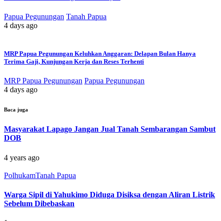
Papua Pegunungan
Tanah Papua
4 days ago
MRP Papua Pegunungan Keluhkan Anggaran: Delapan Bulan Hanya
Terima Gaji, Kunjungan Kerja dan Reses Terhenti
MRP Papua Pegunungan
Papua Pegunungan
4 days ago
Baca juga
Masyarakat Lapago Jangan Jual Tanah Sembarangan Sambut
DOB
4 years ago
Polhukam
Tanah Papua
Warga Sipil di Yahukimo Diduga Disiksa dengan Aliran Listrik
Sebelum Dibebaskan