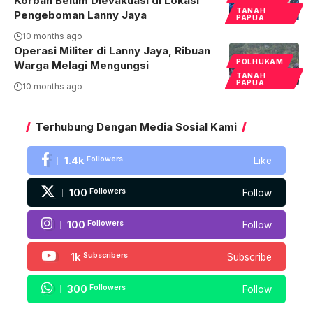
Korban Belum Dievakuasi di Lokasi
TANAH
Pengeboman Lanny Jaya
PAPUA
10 months ago
Operasi Militer di Lanny Jaya, Ribuan
POLHUKAM
Warga Melagi Mengungsi
TANAH
PAPUA
10 months ago
Terhubung Dengan Media Sosial Kami
1.4k
Followers
Like
100
Followers
Follow
100
Followers
Follow
1k
Subscribers
Subscribe
300
Followers
Follow