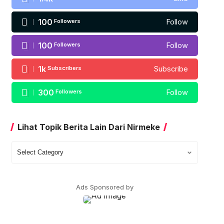
100
Followers
Follow
100
Followers
Follow
1k
Subscribers
Subscribe
300
Followers
Follow
Lihat Topik Berita Lain Dari Nirmeke
Lihat
Topik
Berita
Lain
Ads Sponsored by
Dari
Nirmeke