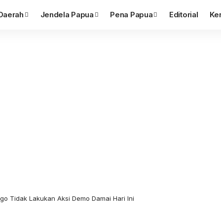
Daerah
Jendela Papua
Pena Papua
Editorial
Ke
ago Tidak Lakukan Aksi Demo Damai Hari Ini