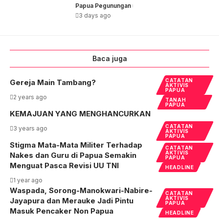
Papua Pegunungan
3 days ago
Baca juga
CATATAN
Gereja Main Tambang?
AKTIVIS
PAPUA
2 years ago
TANAH
PAPUA
KEMAJUAN YANG MENGHANCURKAN
CATATAN
3 years ago
AKTIVIS
PAPUA
Stigma Mata-Mata Militer Terhadap
CATATAN
AKTIVIS
Nakes dan Guru di Papua Semakin
PAPUA
Menguat Pasca Revisi UU TNI
HEADLINE
1 year ago
Waspada, Sorong-Manokwari-Nabire-
CATATAN
AKTIVIS
Jayapura dan Merauke Jadi Pintu
PAPUA
Masuk Pencaker Non Papua
HEADLINE