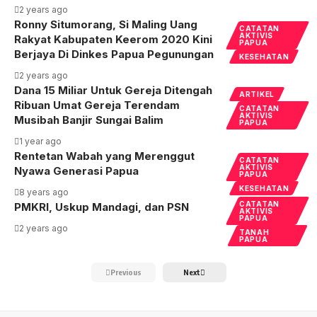
2 years ago
Ronny Situmorang, Si Maling Uang
CATATAN
AKTIVIS
Rakyat Kabupaten Keerom 2020 Kini
PAPUA
Berjaya Di Dinkes Papua Pegunungan
KESEHATAN
2 years ago
Dana 15 Miliar Untuk Gereja Ditengah
ARTIKEL
Ribuan Umat Gereja Terendam
CATATAN
AKTIVIS
Musibah Banjir Sungai Balim
PAPUA
1 year ago
Rentetan Wabah yang Merenggut
CATATAN
AKTIVIS
Nyawa Generasi Papua
PAPUA
KESEHATAN
8 years ago
CATATAN
PMKRI, Uskup Mandagi, dan PSN
AKTIVIS
PAPUA
2 years ago
TANAH
PAPUA
Previous
Next