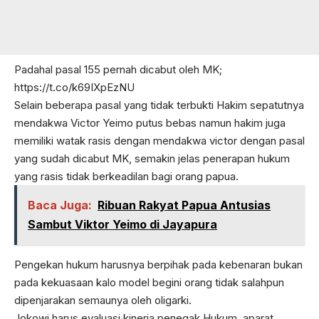
Padahal pasal 155 pernah dicabut oleh MK;
https://t.co/k69IXpEzNU
Selain beberapa pasal yang tidak terbukti Hakim sepatutnya
mendakwa Victor Yeimo putus bebas namun hakim juga
memiliki watak rasis dengan mendakwa victor dengan pasal
yang sudah dicabut MK, semakin jelas penerapan hukum
yang rasis tidak berkeadilan bagi orang papua.
Baca Juga:
Ribuan Rakyat Papua Antusias
Sambut Viktor Yeimo di Jayapura
Pengekan hukum harusnya berpihak pada kebenaran bukan
pada kekuasaan kalo model begini orang tidak salahpun
dipenjarakan semaunya oleh oligarki.
Jokowi harus evaluasi kinerja penegak Hukum, aparat