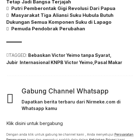
Tetap Jadi Bangsa Terjajah
Putri Pemberontak Gigi Revolusi Dari Papua
Masyarakat Tiga Aliansi Suku Hubula Butuh
Dukungan Semua Komponen Suku di Lapago
Pemuda Pendobrak Perubahan
TAGGED:
Bebaskan Victor Yeimo tanpa Syarat
Jubir Internasional KNPB Victor Yeimo
Pasal Makar
Gabung Channel Whatsapp
Dapatkan berita terbaru dari Nirmeke.com di
Whatsapp kamu
Klik disini untuk bergabung
Dengan anda klik untuk gabung ke channel kami , Anda menyetujui
Persyaratan
Penggunaan
kami dan mengakui praktik data dalam
Kebijakan Privasi
kami.