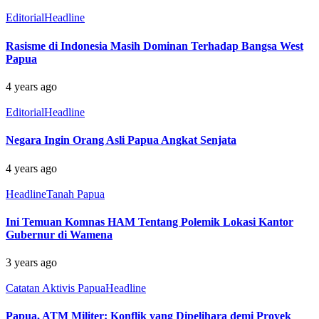
Editorial
Headline
Rasisme di Indonesia Masih Dominan Terhadap Bangsa West
Papua
4 years ago
Editorial
Headline
Negara Ingin Orang Asli Papua Angkat Senjata
4 years ago
Headline
Tanah Papua
Ini Temuan Komnas HAM Tentang Polemik Lokasi Kantor
Gubernur di Wamena
3 years ago
Catatan Aktivis Papua
Headline
Papua, ATM Militer: Konflik yang Dipelihara demi Proyek