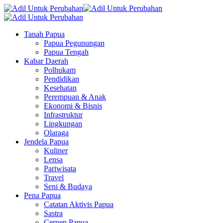
Tanah Papua
Papua Pegunungan
Papua Tengah
Kabar Daerah
Polhukam
Pendidikan
Kesehatan
Perempuan & Anak
Ekonomi & Bisnis
Infrastruktur
Lingkungan
Olaraga
Jendela Papua
Kuliner
Lensa
Pariwisata
Travel
Seni & Budaya
Pena Papua
Catatan Aktivis Papua
Sastra
Cerpen Papua