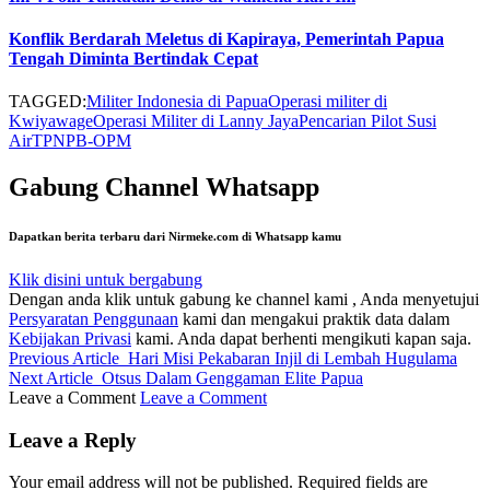
Konflik Berdarah Meletus di Kapiraya, Pemerintah Papua
Tengah Diminta Bertindak Cepat
TAGGED:
Militer Indonesia di Papua
Operasi militer di
Kwiyawage
Operasi Militer di Lanny Jaya
Pencarian Pilot Susi
Air
TPNPB-OPM
Gabung Channel Whatsapp
Dapatkan berita terbaru dari Nirmeke.com di Whatsapp kamu
Klik disini untuk bergabung
Dengan anda klik untuk gabung ke channel kami , Anda menyetujui
Persyaratan Penggunaan
kami dan mengakui praktik data dalam
Kebijakan Privasi
kami. Anda dapat berhenti mengikuti kapan saja.
Previous Article
Hari Misi Pekabaran Injil di Lembah Hugulama
Next Article
Otsus Dalam Genggaman Elite Papua
Leave a Comment
Leave a Comment
Leave a Reply
Your email address will not be published.
Required fields are