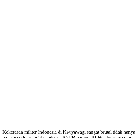
Kekerasan militer Indonesia di Kwiyawagi sangat brutal tidak hanya
mencari pilot yang disandera TPNPB namun, Militer Indonesia juga