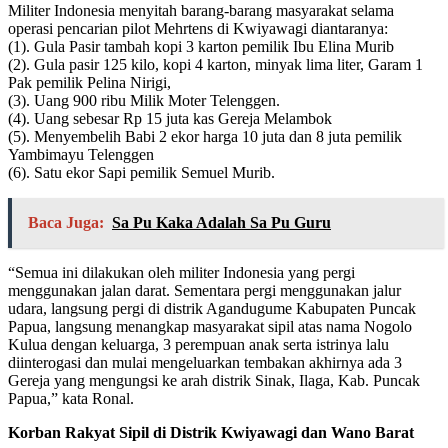
Militer Indonesia menyitah barang-barang masyarakat selama
operasi pencarian pilot Mehrtens di Kwiyawagi diantaranya:
(1). Gula Pasir tambah kopi 3 karton pemilik Ibu Elina Murib
(2). Gula pasir 125 kilo, kopi 4 karton, minyak lima liter, Garam 1
Pak pemilik Pelina Nirigi,
(3). Uang 900 ribu Milik Moter Telenggen.
(4). Uang sebesar Rp 15 juta kas Gereja Melambok
(5). Menyembelih Babi 2 ekor harga 10 juta dan 8 juta pemilik
Yambimayu Telenggen
(6). Satu ekor Sapi pemilik Semuel Murib.
Baca Juga:
Sa Pu Kaka Adalah Sa Pu Guru
“Semua ini dilakukan oleh militer Indonesia yang pergi
menggunakan jalan darat. Sementara pergi menggunakan jalur
udara, langsung pergi di distrik Agandugume Kabupaten Puncak
Papua, langsung menangkap masyarakat sipil atas nama Nogolo
Kulua dengan keluarga, 3 perempuan anak serta istrinya lalu
diinterogasi dan mulai mengeluarkan tembakan akhirnya ada 3
Gereja yang mengungsi ke arah distrik Sinak, Ilaga, Kab. Puncak
Papua,” kata Ronal.
Korban Rakyat Sipil di Distrik Kwiyawagi dan Wano Barat