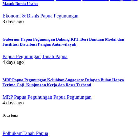
Masuk Dunia Usaha
Ekonomi & Bisnis
Papua Pegunungan
3 days ago
Gubernur Papua Pegunungan Dukung KP3, Beri Bantuan Modal dan
Fasilitasi Distribusi Pangan Antarwilayah
Papua Pegunungan
Tanah Papua
4 days ago
MRP Papua Pegunungan Keluhkan Anggaran: Delapan Bulan Hanya
Terima Gaji, Kunjungan Kerja dan Reses Terhenti
MRP Papua Pegunungan
Papua Pegunungan
4 days ago
Baca juga
Polhukam
Tanah Papua