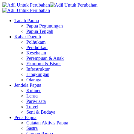
Tanah Papua
Papua Pegunungan
Papua Tengah
Kabar Daerah
Polhukam
Pendidikan
Kesehatan
Perempuan & Anak
Ekonomi & Bisnis
Infrastruktur
Lingkungan
Olaraga
Jendela Papua
Kuliner
Lensa
Pariwisata
Travel
Seni & Budaya
Pena Papua
Catatan Aktivis Papua
Sastra
Cerpen Papua