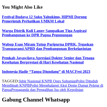
You Might Also Like
Festival Budaya 12 Suku Yahukimo, HIPMI Dorong
Pemerintah Perhatikan UMKM Lokal
Warga Distrik Kuli Lanny Sampaikan Tiga Aspirasi
Pembangunan ke DPR Papua Pegunungan
Wabup Esau Miram Tutup Paripurna DPRK, Tegaskan
Transparansi APBD dan Pembangunan Berkelanjutan
Pemkab Jayawijaya Apresiasi Dokter Senior dan Tenaga
Kesehatan Berprestasi di Hari Kesehatan Nasional
Indonesia Hadir “Tanpa Diundang” di MACFest 2023
TAGGED:
Jubir Nasional KNPB Ones Suhuniap
Polisi Dituduh
Memfitnah KNPB
Polisi Menghalangi Aksi Demo Damai Pelajar di
Papua
Propaganda dan Pengalihan Isu oleh Kepolisian
Gabung Channel Whatsapp