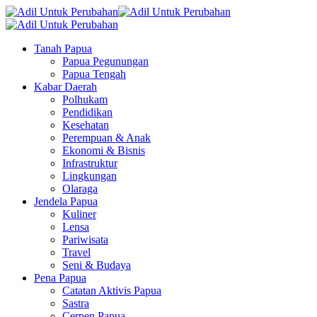
Tanah Papua
Papua Pegunungan
Papua Tengah
Kabar Daerah
Polhukam
Pendidikan
Kesehatan
Perempuan & Anak
Ekonomi & Bisnis
Infrastruktur
Lingkungan
Olaraga
Jendela Papua
Kuliner
Lensa
Pariwisata
Travel
Seni & Budaya
Pena Papua
Catatan Aktivis Papua
Sastra
Cerpen Papua