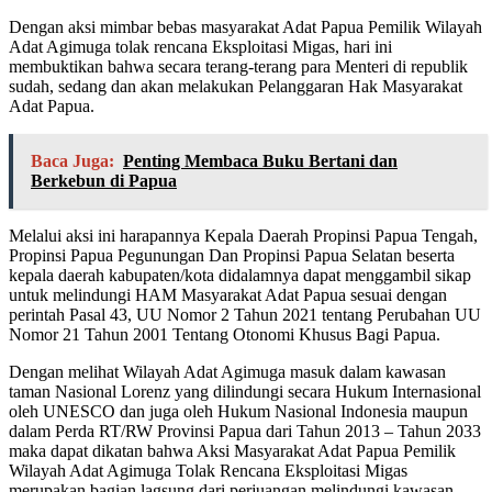
Dengan aksi mimbar bebas masyarakat Adat Papua Pemilik Wilayah
Adat Agimuga tolak rencana Eksploitasi Migas, hari ini
membuktikan bahwa secara terang-terang para Menteri di republik
sudah, sedang dan akan melakukan Pelanggaran Hak Masyarakat
Adat Papua.
Baca Juga:
Penting Membaca Buku Bertani dan
Berkebun di Papua
Melalui aksi ini harapannya Kepala Daerah Propinsi Papua Tengah,
Propinsi Papua Pegunungan Dan Propinsi Papua Selatan beserta
kepala daerah kabupaten/kota didalamnya dapat menggambil sikap
untuk melindungi HAM Masyarakat Adat Papua sesuai dengan
perintah Pasal 43, UU Nomor 2 Tahun 2021 tentang Perubahan UU
Nomor 21 Tahun 2001 Tentang Otonomi Khusus Bagi Papua.
Dengan melihat Wilayah Adat Agimuga masuk dalam kawasan
taman Nasional Lorenz yang dilindungi secara Hukum Internasional
oleh UNESCO dan juga oleh Hukum Nasional Indonesia maupun
dalam Perda RT/RW Provinsi Papua dari Tahun 2013 – Tahun 2033
maka dapat dikatan bahwa Aksi Masyarakat Adat Papua Pemilik
Wilayah Adat Agimuga Tolak Rencana Eksploitasi Migas
merupakan bagian lagsung dari perjuangan melindungi kawasan