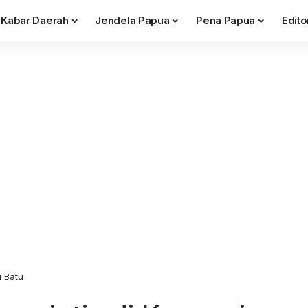
Kabar Daerah
Jendela Papua
Pena Papua
Edito
i Batu