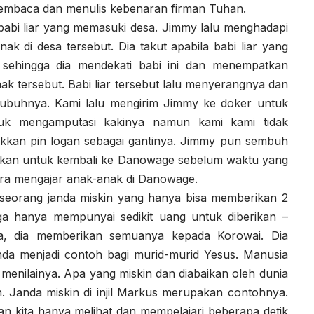
mbaca dan menulis kebenaran firman Tuhan.
babi liar yang memasuki desa. Jimmy lalu menghadapi
nak di desa tersebut. Dia takut apabila babi liar yang
sehingga dia mendekati babi ini dan menempatkan
ak tersebut. Babi liar tersebut lalu menyerangnya dan
tubuhnya. Kami lalu mengirim Jimmy ke doker untuk
tuk mengamputasi kakinya namun kami kami tidak
kkan pin logan sebagai gantinya. Jimmy pun sembuh
kan untuk kembali ke Danowage sebelum waktu yang
era mengajar anak-anak di Danowage.
 seorang janda miskin yang hanya bisa memberikan 2
a hanya mempunyai sedikit uang untuk diberikan –
nya, dia memberikan semuanya kepada Korowai. Dia
anda menjadi contoh bagi murid-murid Yesus. Manusia
menilainya. Apa yang miskin dan diabaikan oleh dunia
n. Janda miskin di injil Markus merupakan contohnya.
dan kita hanya melihat dan mempelajari beberapa detik