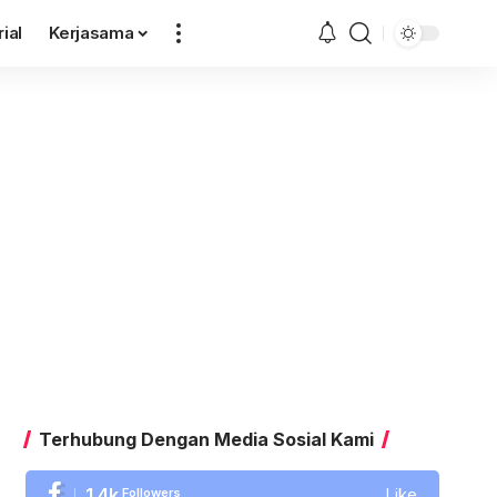
rial
Kerjasama
Terhubung Dengan Media Sosial Kami
1.4k
Followers
Like