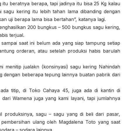
tu beratnya berapa, tapi jadinya itu bisa 25 Kg kalau
i sagu kering itu lebih tahan lama dibanding dengan
n uji berapa lama bisa bertahan”, katanya lagi.
a menghasilkan 200 bungkus – 500 bungkus sagu kering,
bis terjual.
an sampai saat ini belum ada yang siap tampung setiap
antung orderan, atau setelah produksi habis barulah
i menitip jualakn (konsinyasi) sagu kering Nahindah
g dengan beberapa tepung lainnya buatan pabrik dari
da titip, di Toko Cahaya 45, juga ada di kantin di
 dari Wamena juga yang kami layani, tapi jumlahnya
l produksinya, sagu – sagu yang di beli dari pasar,
n pembersihan ulang oleh Magdalena Toto yang saat
sodara – sodara lainnya.