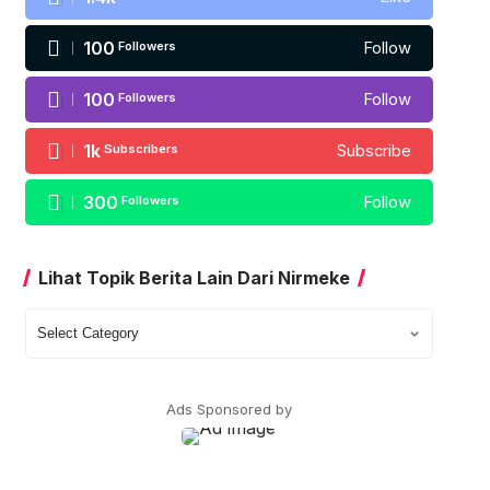
100
Followers
Follow
100
Followers
Follow
1k
Subscribers
Subscribe
300
Followers
Follow
Lihat Topik Berita Lain Dari Nirmeke
Lihat
Topik
Berita
Lain
Ads Sponsored by
Dari
Nirmeke