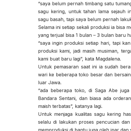
“saya belum pernah timbang satu tumang i
sagu kering, untuk tahan lama sejauh in
sagu basah, tapi saya belum pernah lakuka
Selama ini setiap sekali produksi ia bis
yang terjual bisa 1 bulan – 3 bulan baru ha
“saya ingin produksi setiap hari, tapi k
produksi kami, jadi masih musiman, terg
kami buat baru lagi”, kata Magdalena.
Untuk pemasaran saat ini ia sudah beran
wari ke beberapa toko besar dan bersain
luar Jawa.
“ada beberapa toko, di Saga Abe juga a
Bandara Sentani, dan biasa ada orderan
maish terbatas”, katanya lagi.
Untuk menjaga kualitas sagu kering hasi
selalu di lakukan proses pencucian da
memproduksi di bantu juga oleh ipar dan 