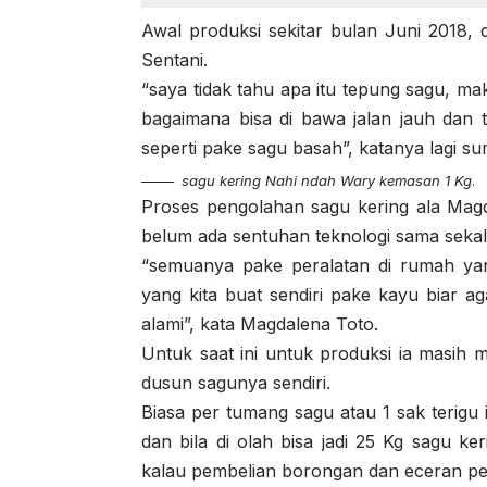
Awal produksi sekitar bulan Juni 2018, d
Sentani.
“saya tidak tahu apa itu tepung sagu, ma
bagaimana bisa di bawa jalan jauh dan t
seperti pake sagu basah”, katanya lagi su
sagu kering Nahi ndah Wary kemasan 1 Kg
.
Proses pengolahan sagu kering ala Mag
belum ada sentuhan teknologi sama sekali
“semuanya pake peralatan di rumah yan
yang kita buat sendiri pake kayu biar a
alami”, kata Magdalena Toto.
Untuk saat ini untuk produksi ia masih 
dusun sagunya sendiri.
Biasa per tumang sagu atau 1 sak terigu 
dan bila di olah bisa jadi 25 Kg sagu k
kalau pembelian borongan dan eceran pe