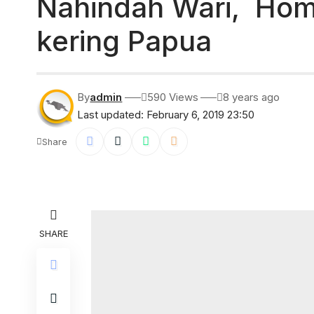
Nahindah Wari, Hom
kering Papua
By
admin
590 Views
8 years ago
Last updated: February 6, 2019 23:50
Share
SHARE