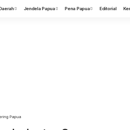
Daerah
Jendela Papua
Pena Papua
Editorial
Ke
kering Papua