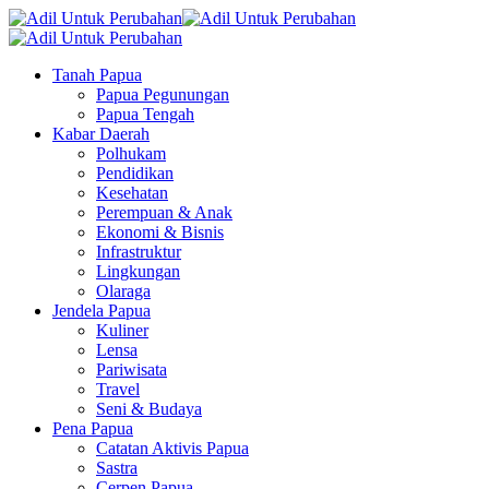
Tanah Papua
Papua Pegunungan
Papua Tengah
Kabar Daerah
Polhukam
Pendidikan
Kesehatan
Perempuan & Anak
Ekonomi & Bisnis
Infrastruktur
Lingkungan
Olaraga
Jendela Papua
Kuliner
Lensa
Pariwisata
Travel
Seni & Budaya
Pena Papua
Catatan Aktivis Papua
Sastra
Cerpen Papua