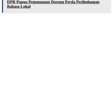
DPR Papua Pegunungan Dorong Perda Perlindungan
Bahasa Lokal