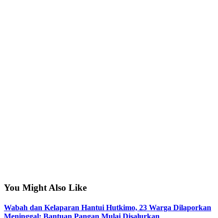
You Might Also Like
Wabah dan Kelaparan Hantui Hutkimo, 23 Warga Dilaporkan
Meninggal; Bantuan Pangan Mulai Disalurkan