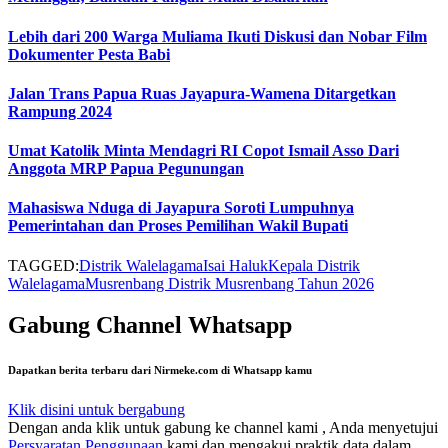
Lebih dari 200 Warga Muliama Ikuti Diskusi dan Nobar Film
Dokumenter Pesta Babi
Jalan Trans Papua Ruas Jayapura-Wamena Ditargetkan
Rampung 2024
Umat Katolik Minta Mendagri RI Copot Ismail Asso Dari
Anggota MRP Papua Pegunungan
Mahasiswa Nduga di Jayapura Soroti Lumpuhnya
Pemerintahan dan Proses Pemilihan Wakil Bupati
TAGGED:
Distrik Walelagama
Isai Haluk
Kepala Distrik
Walelagama
Musrenbang Distrik Musrenbang Tahun 2026
Gabung Channel Whatsapp
Dapatkan berita terbaru dari Nirmeke.com di Whatsapp kamu
Klik disini untuk bergabung
Dengan anda klik untuk gabung ke channel kami , Anda menyetujui
Persyaratan Penggunaan
kami dan mengakui praktik data dalam