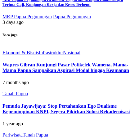
Terima Gaji, Kunjungan Kerja dan Reses Terhenti
MRP Papua Pegunungan
Papua Pegunungan
3 days ago
Baca juga
Ekonomi & Bisnis
Infrastruktur
Nasional
Wapres Gibran Kunjungi Pasar Potikelek Wamena, Mama-
Mama Papua Sampaikan Aspirasi Modal hingga Keamanan
7 months ago
Tanah Papua
Pemuda Jayawijaya: Stop Pertahankan Ego Dualisme
Kepemimpinan KNPI, Segera Pikirkan Solusi Rekadernisasi
1 year ago
Pariwisata
Tanah Papua