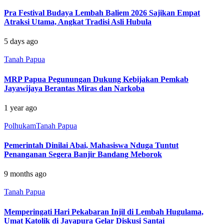
Pra Festival Budaya Lembah Baliem 2026 Sajikan Empat
Atraksi Utama, Angkat Tradisi Asli Hubula
5 days ago
Tanah Papua
MRP Papua Pegunungan Dukung Kebijakan Pemkab
Jayawijaya Berantas Miras dan Narkoba
1 year ago
Polhukam
Tanah Papua
Pemerintah Dinilai Abai, Mahasiswa Nduga Tuntut
Penanganan Segera Banjir Bandang Meborok
9 months ago
Tanah Papua
Memperingati Hari Pekabaran Injil di Lembah Hugulama,
Umat Katolik di Jayapura Gelar Diskusi Santai