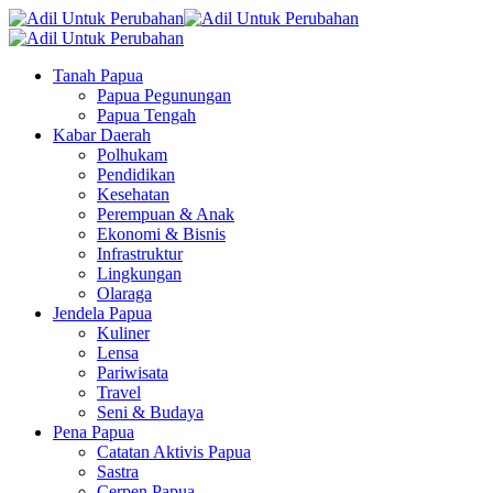
Tanah Papua
Papua Pegunungan
Papua Tengah
Kabar Daerah
Polhukam
Pendidikan
Kesehatan
Perempuan & Anak
Ekonomi & Bisnis
Infrastruktur
Lingkungan
Olaraga
Jendela Papua
Kuliner
Lensa
Pariwisata
Travel
Seni & Budaya
Pena Papua
Catatan Aktivis Papua
Sastra
Cerpen Papua