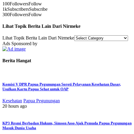
100
Followers
Follow
1k
Subscribers
Subscribe
300
Followers
Follow
Lihat Topik Berita Lain Dari Nirmeke
Lihat Topik Berita Lain Dari Nirmeke
Ads Sponsored by
Berita Hangat
Komisi V DPR Papua Pegunungan Soroti Pelayanan Kesehatan Dasar,
Usulkan Kartu Papua Sehat untuk OAP
Kesehatan
Papua Pegunungan
20 hours ago
KP3 Resmi Berbadan Hukum, Simson Asso Ajak Pemuda Papua Pegunungan
Masuk Dunia Usaha