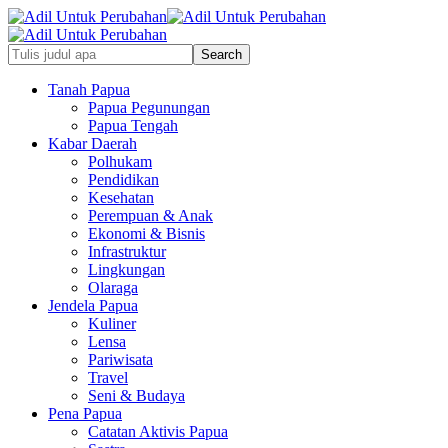
Tanah Papua
Papua Pegunungan
Papua Tengah
Kabar Daerah
Polhukam
Pendidikan
Kesehatan
Perempuan & Anak
Ekonomi & Bisnis
Infrastruktur
Lingkungan
Olaraga
Jendela Papua
Kuliner
Lensa
Pariwisata
Travel
Seni & Budaya
Pena Papua
Catatan Aktivis Papua