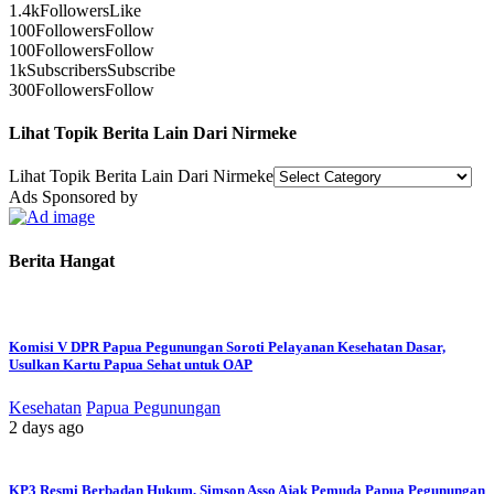
1.4k
Followers
Like
100
Followers
Follow
100
Followers
Follow
1k
Subscribers
Subscribe
300
Followers
Follow
Lihat Topik Berita Lain Dari Nirmeke
Lihat Topik Berita Lain Dari Nirmeke
Ads Sponsored by
Berita Hangat
Komisi V DPR Papua Pegunungan Soroti Pelayanan Kesehatan Dasar,
Usulkan Kartu Papua Sehat untuk OAP
Kesehatan
Papua Pegunungan
2 days ago
KP3 Resmi Berbadan Hukum, Simson Asso Ajak Pemuda Papua Pegunungan