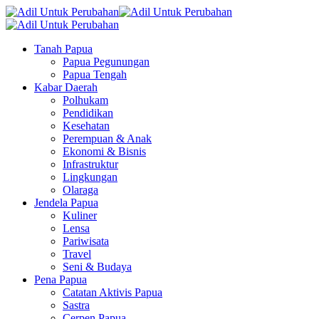
Tanah Papua
Papua Pegunungan
Papua Tengah
Kabar Daerah
Polhukam
Pendidikan
Kesehatan
Perempuan & Anak
Ekonomi & Bisnis
Infrastruktur
Lingkungan
Olaraga
Jendela Papua
Kuliner
Lensa
Pariwisata
Travel
Seni & Budaya
Pena Papua
Catatan Aktivis Papua
Sastra
Cerpen Papua