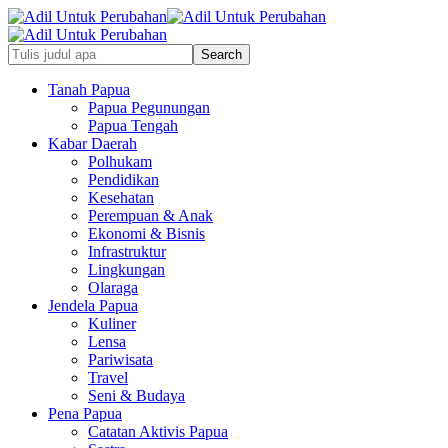
Tanah Papua
Papua Pegunungan
Papua Tengah
Kabar Daerah
Polhukam
Pendidikan
Kesehatan
Perempuan & Anak
Ekonomi & Bisnis
Infrastruktur
Lingkungan
Olaraga
Jendela Papua
Kuliner
Lensa
Pariwisata
Travel
Seni & Budaya
Pena Papua
Catatan Aktivis Papua