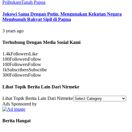
Polhukam
Tanah Papua
Jokowi Sama Dengan Putin, Mengunakan Kekutan Negara
Membunuh Rakyat Sipil di Papua
3 years ago
Terhubung Dengan Media Sosial Kami
1.4k
Followers
Like
100
Followers
Follow
100
Followers
Follow
1k
Subscribers
Subscribe
300
Followers
Follow
Lihat Topik Berita Lain Dari Nirmeke
Lihat Topik Berita Lain Dari Nirmeke
Ads Sponsored by
Berita Hangat