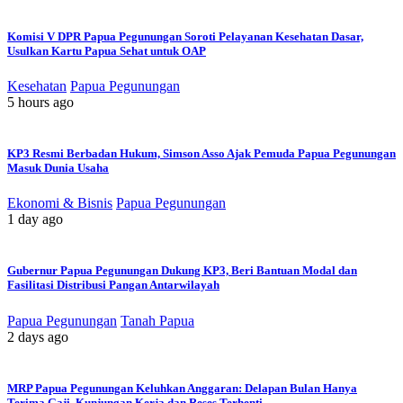
Komisi V DPR Papua Pegunungan Soroti Pelayanan Kesehatan Dasar,
Usulkan Kartu Papua Sehat untuk OAP
Kesehatan
Papua Pegunungan
5 hours ago
KP3 Resmi Berbadan Hukum, Simson Asso Ajak Pemuda Papua Pegunungan
Masuk Dunia Usaha
Ekonomi & Bisnis
Papua Pegunungan
1 day ago
Gubernur Papua Pegunungan Dukung KP3, Beri Bantuan Modal dan
Fasilitasi Distribusi Pangan Antarwilayah
Papua Pegunungan
Tanah Papua
2 days ago
MRP Papua Pegunungan Keluhkan Anggaran: Delapan Bulan Hanya
Terima Gaji, Kunjungan Kerja dan Reses Terhenti