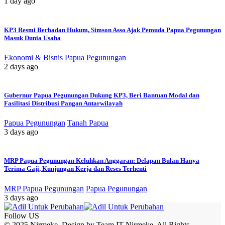
1 day ago
KP3 Resmi Berbadan Hukum, Simson Asso Ajak Pemuda Papua Pegunungan
Masuk Dunia Usaha
Ekonomi & Bisnis
Papua Pegunungan
2 days ago
Gubernur Papua Pegunungan Dukung KP3, Beri Bantuan Modal dan
Fasilitasi Distribusi Pangan Antarwilayah
Papua Pegunungan
Tanah Papua
3 days ago
MRP Papua Pegunungan Keluhkan Anggaran: Delapan Bulan Hanya
Terima Gaji, Kunjungan Kerja dan Reses Terhenti
MRP Papua Pegunungan
Papua Pegunungan
3 days ago
Follow US
© 2025 Nirmeke. Design by Team IT Nirmeke. All Rights