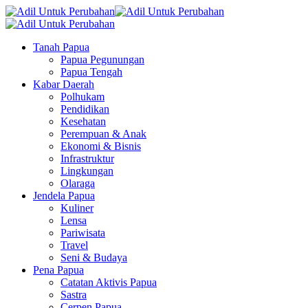
Tanah Papua
Papua Pegunungan
Papua Tengah
Kabar Daerah
Polhukam
Pendidikan
Kesehatan
Perempuan & Anak
Ekonomi & Bisnis
Infrastruktur
Lingkungan
Olaraga
Jendela Papua
Kuliner
Lensa
Pariwisata
Travel
Seni & Budaya
Pena Papua
Catatan Aktivis Papua
Sastra
Cerpen Papua