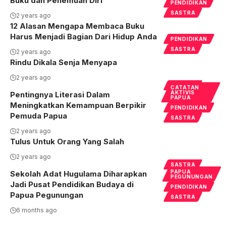
Buku dan Penemuan Diri
PENDIDIKAN
SASTRA
2 years ago
12 Alasan Mengapa Membaca Buku
Harus Menjadi Bagian Dari Hidup Anda
PENDIDIKAN
SASTRA
2 years ago
Rindu Dikala Senja Menyapa
2 years ago
SASTRA
CATATAN
AKTIVIS
Pentingnya Literasi Dalam
PAPUA
Meningkatkan Kemampuan Berpikir
PENDIDIKAN
Pemuda Papua
SASTRA
2 years ago
Tulus Untuk Orang Yang Salah
2 years ago
SASTRA
PAPUA
Sekolah Adat Hugulama Diharapkan
PEGUNUNGAN
Jadi Pusat Pendidikan Budaya di
PENDIDIKAN
Papua Pegunungan
SASTRA
6 months ago