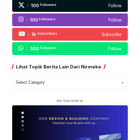
100
Followers
Follow
100
Followers
Follow
1k
Subscribers
Subscribe
300
Followers
Follow
Lihat Topik Berita Lain Dari Nirmeke
Lihat
Topik
Berita
Ads Sponsored by
Lain
Dari
Nirmeke