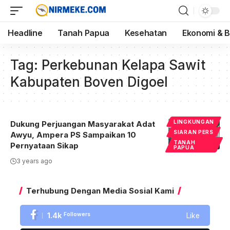
Headline
Tanah Papua
Kesehatan
Ekonomi & B
Tag:
Perkebunan Kelapa Sawit
Kabupaten Boven Digoel
LINGKUNGAN
Dukung Perjuangan Masyarakat Adat
SIARAN PERS
Awyu, Ampera PS Sampaikan 10
TANAH
Pernyataan Sikap
PAPUA
3 years ago
Terhubung Dengan Media Sosial Kami
1.4k
Followers
Like