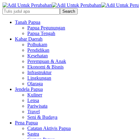
Tanah Papua
Papua Pegunungan
Papua Tengah
Kabar Daerah
Polhukam
Pendidikan
Kesehatan
Perempuan & Anak
Ekonomi & Bisnis
Infrastruktur
Lingkungan
Olaraga
Jendela Papua
Kuliner
Lensa
Pariwisata
Travel
Seni & Budaya
Pena Papua
Catatan Aktivis Papua
Sastra