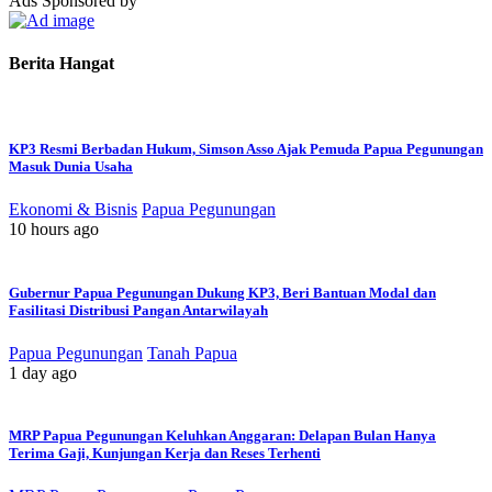
Ads Sponsored by
Berita
Lain
Dari
Berita Hangat
Nirmeke
KP3 Resmi Berbadan Hukum, Simson Asso Ajak Pemuda Papua Pegunungan
Masuk Dunia Usaha
Ekonomi & Bisnis
Papua Pegunungan
10 hours ago
Gubernur Papua Pegunungan Dukung KP3, Beri Bantuan Modal dan
Fasilitasi Distribusi Pangan Antarwilayah
Papua Pegunungan
Tanah Papua
1 day ago
MRP Papua Pegunungan Keluhkan Anggaran: Delapan Bulan Hanya
Terima Gaji, Kunjungan Kerja dan Reses Terhenti