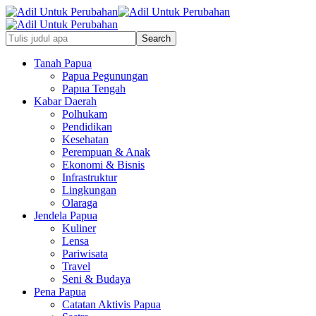
Tanah Papua
Papua Pegunungan
Papua Tengah
Kabar Daerah
Polhukam
Pendidikan
Kesehatan
Perempuan & Anak
Ekonomi & Bisnis
Infrastruktur
Lingkungan
Olaraga
Jendela Papua
Kuliner
Lensa
Pariwisata
Travel
Seni & Budaya
Pena Papua
Catatan Aktivis Papua