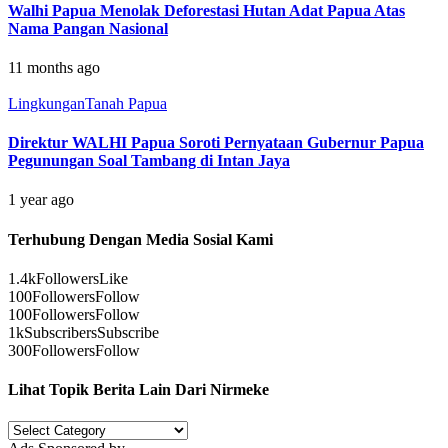
Walhi Papua Menolak Deforestasi Hutan Adat Papua Atas
Nama Pangan Nasional
11 months ago
Lingkungan
Tanah Papua
Direktur WALHI Papua Soroti Pernyataan Gubernur Papua
Pegunungan Soal Tambang di Intan Jaya
1 year ago
Terhubung Dengan Media Sosial Kami
1.4k
Followers
Like
100
Followers
Follow
100
Followers
Follow
1k
Subscribers
Subscribe
300
Followers
Follow
Lihat Topik Berita Lain Dari Nirmeke
Lihat
Topik