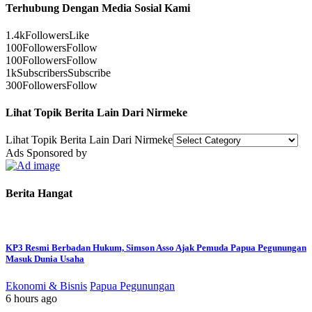
Terhubung Dengan Media Sosial Kami
1.4k
Followers
Like
100
Followers
Follow
100
Followers
Follow
1k
Subscribers
Subscribe
300
Followers
Follow
Lihat Topik Berita Lain Dari Nirmeke
Lihat Topik Berita Lain Dari Nirmeke
Ads Sponsored by
Berita Hangat
KP3 Resmi Berbadan Hukum, Simson Asso Ajak Pemuda Papua Pegunungan
Masuk Dunia Usaha
Ekonomi & Bisnis
Papua Pegunungan
6 hours ago