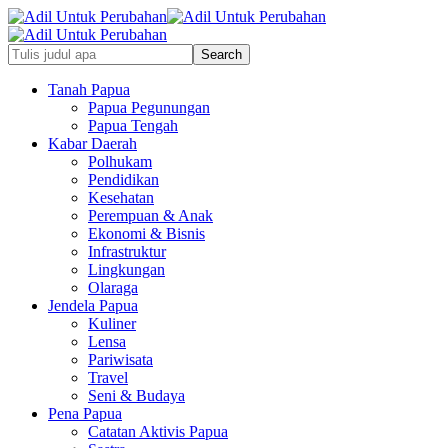
Tanah Papua
Papua Pegunungan
Papua Tengah
Kabar Daerah
Polhukam
Pendidikan
Kesehatan
Perempuan & Anak
Ekonomi & Bisnis
Infrastruktur
Lingkungan
Olaraga
Jendela Papua
Kuliner
Lensa
Pariwisata
Travel
Seni & Budaya
Pena Papua
Catatan Aktivis Papua