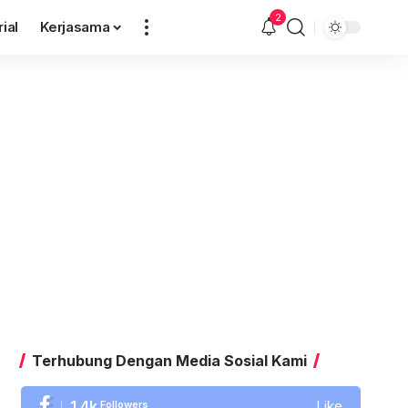
2
rial
Kerjasama
Terhubung Dengan Media Sosial Kami
1.4k
Followers
Like