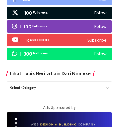
100
Followers
Follow
100
Followers
Follow
1k
Subscribers
Subscribe
300
Followers
Follow
Lihat Topik Berita Lain Dari Nirmeke
Lihat
Topik
Berita
Lain
Ads Sponsored by
Dari
Nirmeke