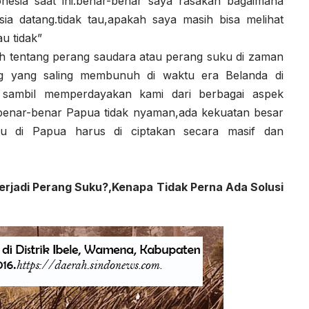
nesia saat ini.benar-benar saya rasakan bagaimana
ia datang.tidak tau,apakah saya masih bisa melihat
u tidak”
ah tentang perang saudara atau perang suku di zaman
ng yang saling membunuh di waktu era Belanda di
 sambil memperdayakan kami dari berbagai aspek
i,benar-benar Papua tidak nyaman,ada kekuatan besar
ku di Papua harus di ciptakan secara masif dan
rjadi Perang Suku?,Kenapa Tidak Perna Ada Solusi