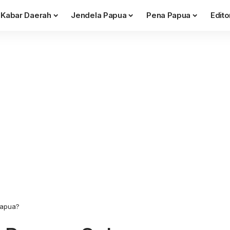
Kabar Daerah
Jendela Papua
Pena Papua
Edito
Papua?