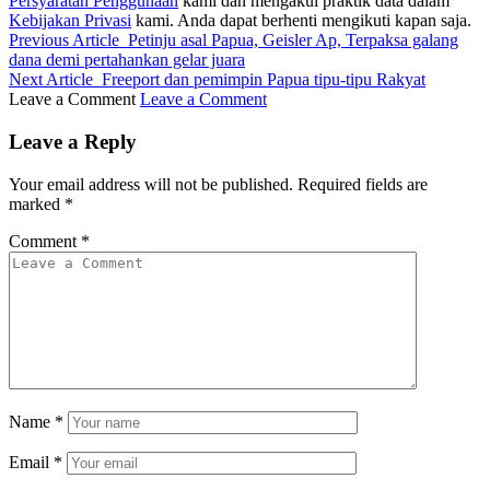
Persyaratan Penggunaan
kami dan mengakui praktik data dalam
Kebijakan Privasi
kami. Anda dapat berhenti mengikuti kapan saja.
Previous Article
Petinju asal Papua, Geisler Ap, Terpaksa galang
dana demi pertahankan gelar juara
Next Article
Freeport dan pemimpin Papua tipu-tipu Rakyat
Leave a Comment
Leave a Comment
Leave a Reply
Your email address will not be published.
Required fields are
marked
*
Comment
*
Name
*
Email
*