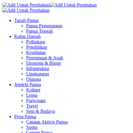
Tanah Papua
Papua Pegunungan
Papua Tengah
Kabar Daerah
Polhukam
Pendidikan
Kesehatan
Perempuan & Anak
Ekonomi & Bisnis
Infrastruktur
Lingkungan
Olaraga
Jendela Papua
Kuliner
Lensa
Pariwisata
Travel
Seni & Budaya
Pena Papua
Catatan Aktivis Papua
Sastra
Cerpen Papua