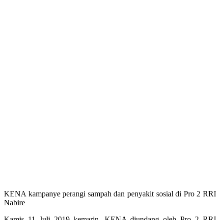
KENA kampanye perangi sampah dan penyakit sosial di Pro 2 RRI
Nabire
Kamis 11 Juli 2019 kemarin, KENA diundang oleh Pro 2 RRI