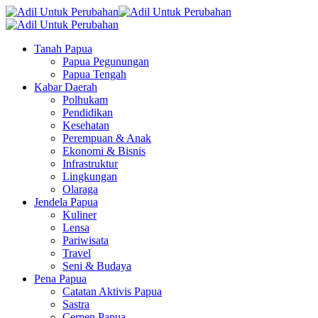
Tanah Papua
Papua Pegunungan
Papua Tengah
Kabar Daerah
Polhukam
Pendidikan
Kesehatan
Perempuan & Anak
Ekonomi & Bisnis
Infrastruktur
Lingkungan
Olaraga
Jendela Papua
Kuliner
Lensa
Pariwisata
Travel
Seni & Budaya
Pena Papua
Catatan Aktivis Papua
Sastra
Cerpen Papua