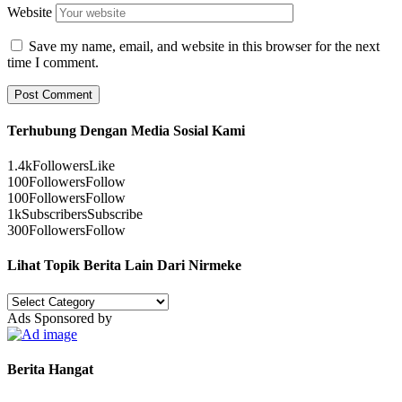
Website
Save my name, email, and website in this browser for the next
time I comment.
Terhubung Dengan Media Sosial Kami
1.4k
Followers
Like
100
Followers
Follow
100
Followers
Follow
1k
Subscribers
Subscribe
300
Followers
Follow
Lihat Topik Berita Lain Dari Nirmeke
Lihat
Topik
Ads Sponsored by
Berita
Lain
Dari
Berita Hangat
Nirmeke