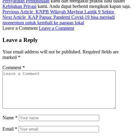
Persyaratan Penggunaan
kami dan mengakui praktik data dalam
Kebijakan Privasi
kami. Anda dapat berhenti mengikuti kapan saja.
Previous Article
KNPB Wilayah Maybrat Lantik 9 Sektor
Next Article
KAP Papua: Pandemi Covid-19 bisa menjadi
momentum untuk kembali ke pangan lokal
Leave a Comment
Leave a Comment
Leave a Reply
Your email address will not be published.
Required fields are
marked
*
Comment
*
Name
*
Email
*