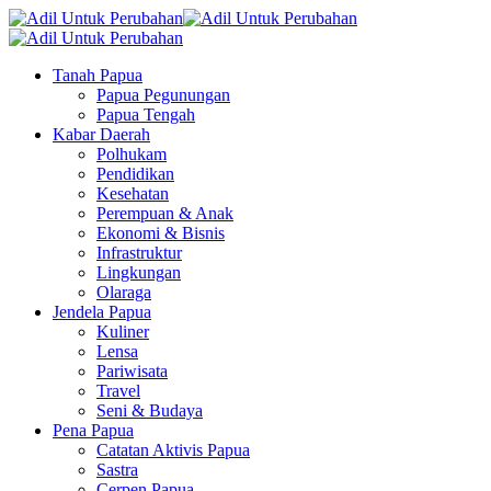
Tanah Papua
Papua Pegunungan
Papua Tengah
Kabar Daerah
Polhukam
Pendidikan
Kesehatan
Perempuan & Anak
Ekonomi & Bisnis
Infrastruktur
Lingkungan
Olaraga
Jendela Papua
Kuliner
Lensa
Pariwisata
Travel
Seni & Budaya
Pena Papua
Catatan Aktivis Papua
Sastra
Cerpen Papua