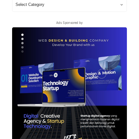
Lihat
Topik
Berita
Ads Sponsored by
Lain
Dari
Nirmeke