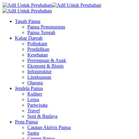
Tanah Papua
Papua Pegunungan
Papua Tengah
Kabar Daerah
Polhukam
Pendidikan
Kesehatan
Perempuan & Anak
Ekonomi & Bisnis
Infrastruktur
Lingkungan
Olaraga
Jendela Papua
Kuliner
Lensa
Pariwisata
Travel
Seni & Budaya
Pena Papua
Catatan Aktivis Papua
Sastra
Cerpen Papua