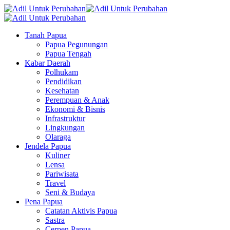
Tanah Papua
Papua Pegunungan
Papua Tengah
Kabar Daerah
Polhukam
Pendidikan
Kesehatan
Perempuan & Anak
Ekonomi & Bisnis
Infrastruktur
Lingkungan
Olaraga
Jendela Papua
Kuliner
Lensa
Pariwisata
Travel
Seni & Budaya
Pena Papua
Catatan Aktivis Papua
Sastra
Cerpen Papua