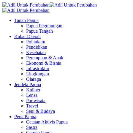
Tanah Papua
Papua Pegunungan
Papua Tengah
Kabar Daerah
Polhukam
Pendidikan
Kesehatan
Perempuan & Anak
Ekonomi & Bisnis
Infrastruktur
Lingkungan
Olaraga
Jendela Papua
Kuliner
Lensa
Pariwisata
Travel
Seni & Budaya
Pena Papua
Catatan Aktivis Papua
Sastra
Cerpen Papua