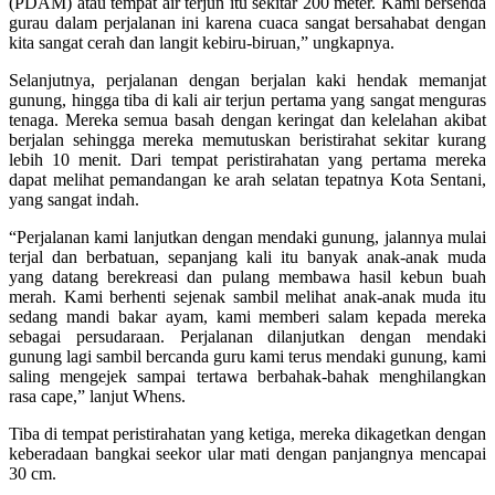
(PDAM) atau tempat air terjun itu sekitar 200 meter. Kami bersenda
gurau dalam perjalanan ini karena cuaca sangat bersahabat dengan
kita sangat cerah dan langit kebiru-biruan,” ungkapnya.
Selanjutnya, perjalanan dengan berjalan kaki hendak memanjat
gunung, hingga tiba di kali air terjun pertama yang sangat menguras
tenaga. Mereka semua basah dengan keringat dan kelelahan akibat
berjalan sehingga mereka memutuskan beristirahat sekitar kurang
lebih 10 menit. Dari tempat peristirahatan yang pertama mereka
dapat melihat pemandangan ke arah selatan tepatnya Kota Sentani,
yang sangat indah.
“Perjalanan kami lanjutkan dengan mendaki gunung, jalannya mulai
terjal dan berbatuan, sepanjang kali itu banyak anak-anak muda
yang datang berekreasi dan pulang membawa hasil kebun buah
merah. Kami berhenti sejenak sambil melihat anak-anak muda itu
sedang mandi bakar ayam, kami memberi salam kepada mereka
sebagai persudaraan. Perjalanan dilanjutkan dengan mendaki
gunung lagi sambil bercanda guru kami terus mendaki gunung, kami
saling mengejek sampai tertawa berbahak-bahak menghilangkan
rasa cape,” lanjut Whens.
Tiba di tempat peristirahatan yang ketiga, mereka dikagetkan dengan
keberadaan bangkai seekor ular mati dengan panjangnya mencapai
30 cm.