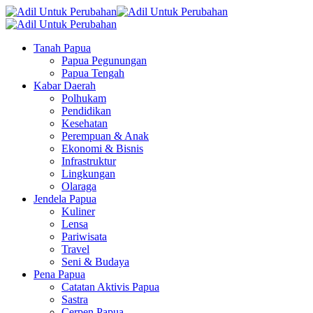
Tanah Papua
Papua Pegunungan
Papua Tengah
Kabar Daerah
Polhukam
Pendidikan
Kesehatan
Perempuan & Anak
Ekonomi & Bisnis
Infrastruktur
Lingkungan
Olaraga
Jendela Papua
Kuliner
Lensa
Pariwisata
Travel
Seni & Budaya
Pena Papua
Catatan Aktivis Papua
Sastra
Cerpen Papua