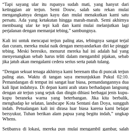
“Tapi sayang ular itu rupanya sudah mati, yang hanyut dari
ketinggian air terjun. Semi Douw, salah satu rekan mulai
mengangkatnya dengan kayu dan mulai menakutkan kami satu
persatu. Ada yang ketakutan hingga marah-marah. Semi akhirnya
membuang ular ke tepi kali dan kami mulai melanjutkan lagi
perjalanan dengan memanjat tebing,” sambungnya.
Kali ini untuk mencapai terjun paling atas, tebingnya sangat terjal
dan curam, mereka mulai naik dengan menyandarkan diri ke pinggir
tebing. Meski beresiko, menurut mereka hal ini adalah hal yang
menyenangkan sebab harus teliti dalam mengambil pijakan, sebab
jika jatuh akan mengalami cedera serius serta patah tulang.
“Dengan sekuat tenaga akhirnya kami berenam tiba di puncak terjun
paling atas. Waktu di tangan saya menunjukkan Pukul 02:10.
Pemandangan di tempat ini sangat luar biasa, pemandangannya dua
kali lipat indahnya. Di depan kami arah utara berhadapan langsung
dengan air terjun yang sejuk dan dingin dihiasi berbagai jenis kupu-
kupu beraneka warna yang beterbangan. Jika kita berbalik,
menghadap ke selatan, landscape Kota Sentani dan Doya, sungguh
indah. Petualangan kali ini dirasa luar biasa karena kami belajar
bersyukur, Tuhan berikan alam papua yang begitu indah,” ungkap
Whens.
Setibanya di lokasi, mereka pun mulai mengambil gambar, salah