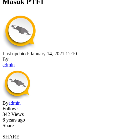
Masuk PTFI
Last updated: January 14, 2021 12:10
By
admin
By
admin
Follow:
342 Views
6 years ago
Share
SHARE