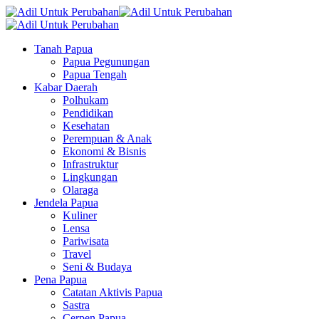
Tanah Papua
Papua Pegunungan
Papua Tengah
Kabar Daerah
Polhukam
Pendidikan
Kesehatan
Perempuan & Anak
Ekonomi & Bisnis
Infrastruktur
Lingkungan
Olaraga
Jendela Papua
Kuliner
Lensa
Pariwisata
Travel
Seni & Budaya
Pena Papua
Catatan Aktivis Papua
Sastra
Cerpen Papua