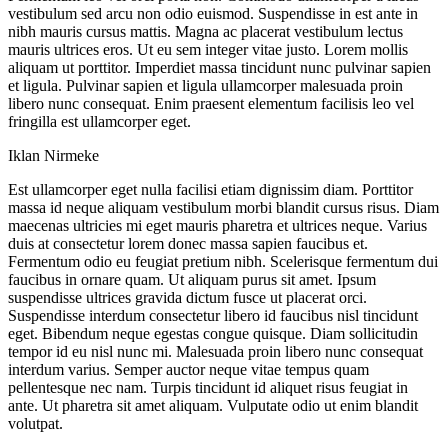
vestibulum sed arcu non odio euismod. Suspendisse in est ante in
nibh mauris cursus mattis. Magna ac placerat vestibulum lectus
mauris ultrices eros. Ut eu sem integer vitae justo. Lorem mollis
aliquam ut porttitor. Imperdiet massa tincidunt nunc pulvinar sapien
et ligula. Pulvinar sapien et ligula ullamcorper malesuada proin
libero nunc consequat. Enim praesent elementum facilisis leo vel
fringilla est ullamcorper eget.
Iklan Nirmeke
Est ullamcorper eget nulla facilisi etiam dignissim diam. Porttitor
massa id neque aliquam vestibulum morbi blandit cursus risus. Diam
maecenas ultricies mi eget mauris pharetra et ultrices neque. Varius
duis at consectetur lorem donec massa sapien faucibus et.
Fermentum odio eu feugiat pretium nibh. Scelerisque fermentum dui
faucibus in ornare quam. Ut aliquam purus sit amet. Ipsum
suspendisse ultrices gravida dictum fusce ut placerat orci.
Suspendisse interdum consectetur libero id faucibus nisl tincidunt
eget. Bibendum neque egestas congue quisque. Diam sollicitudin
tempor id eu nisl nunc mi. Malesuada proin libero nunc consequat
interdum varius. Semper auctor neque vitae tempus quam
pellentesque nec nam. Turpis tincidunt id aliquet risus feugiat in
ante. Ut pharetra sit amet aliquam. Vulputate odio ut enim blandit
volutpat.