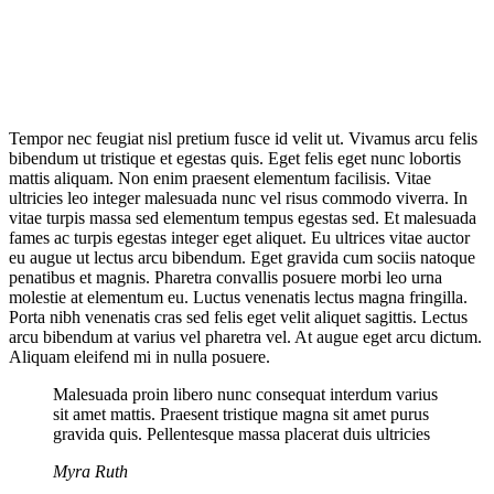
Tempor nec feugiat nisl pretium fusce id velit ut. Vivamus arcu felis
bibendum ut tristique et egestas quis. Eget felis eget nunc lobortis
mattis aliquam. Non enim praesent elementum facilisis. Vitae
ultricies leo integer malesuada nunc vel risus commodo viverra. In
vitae turpis massa sed elementum tempus egestas sed. Et malesuada
fames ac turpis egestas integer eget aliquet. Eu ultrices vitae auctor
eu augue ut lectus arcu bibendum. Eget gravida cum sociis natoque
penatibus et magnis. Pharetra convallis posuere morbi leo urna
molestie at elementum eu. Luctus venenatis lectus magna fringilla.
Porta nibh venenatis cras sed felis eget velit aliquet sagittis. Lectus
arcu bibendum at varius vel pharetra vel. At augue eget arcu dictum.
Aliquam eleifend mi in nulla posuere.
Malesuada proin libero nunc consequat interdum varius
sit amet mattis. Praesent tristique magna sit amet purus
gravida quis. Pellentesque massa placerat duis ultricies
Myra Ruth