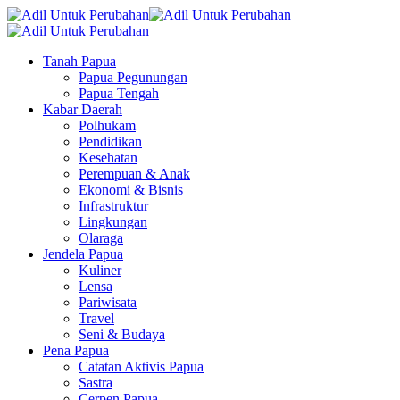
Tanah Papua
Papua Pegunungan
Papua Tengah
Kabar Daerah
Polhukam
Pendidikan
Kesehatan
Perempuan & Anak
Ekonomi & Bisnis
Infrastruktur
Lingkungan
Olaraga
Jendela Papua
Kuliner
Lensa
Pariwisata
Travel
Seni & Budaya
Pena Papua
Catatan Aktivis Papua
Sastra
Cerpen Papua