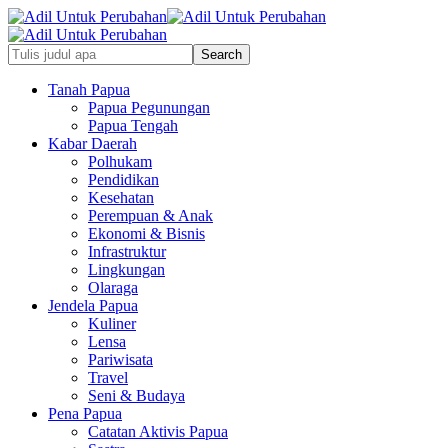
Tanah Papua
Papua Pegunungan
Papua Tengah
Kabar Daerah
Polhukam
Pendidikan
Kesehatan
Perempuan & Anak
Ekonomi & Bisnis
Infrastruktur
Lingkungan
Olaraga
Jendela Papua
Kuliner
Lensa
Pariwisata
Travel
Seni & Budaya
Pena Papua
Catatan Aktivis Papua