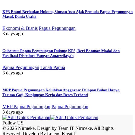
KP3 Resmi Berbadan Hukum, Simson Asso Ajak Pemuda Papua Pegunungan
Masuk Dunia Usaha
Ekonomi & Bisnis
Papua Pegunungan
3 days ago
Gubernur Papua Pegunungan Dukung KP3, Beri Bantuan Modal dan
Fasilitasi Distribusi Pangan Antarwilayah
Papua Pegunungan
Tanah Papua
3 days ago
MRP Papua Pegunungan Keluhkan Anggaran: Delapan Bulan Hanya
Terima Gaji, Kunjungan Kerja dan Reses Terhenti
MRP Papua Pegunungan
Papua Pegunungan
3 days ago
Follow US
© 2025 Nirmeke. Design by Team IT Nirmeke. All Rights
Reserved. Develop By Loteng Kreatif.