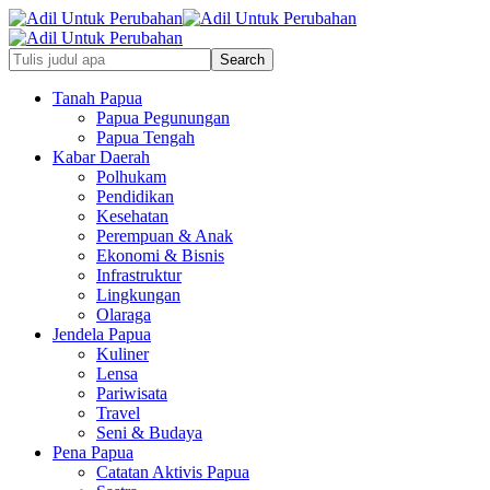
Tanah Papua
Papua Pegunungan
Papua Tengah
Kabar Daerah
Polhukam
Pendidikan
Kesehatan
Perempuan & Anak
Ekonomi & Bisnis
Infrastruktur
Lingkungan
Olaraga
Jendela Papua
Kuliner
Lensa
Pariwisata
Travel
Seni & Budaya
Pena Papua
Catatan Aktivis Papua