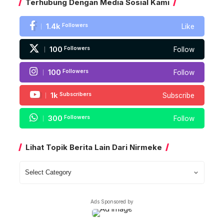
Terhubung Dengan Media Sosial Kami
1.4k
Followers
Like
100
Followers
Follow
100
Followers
Follow
1k
Subscribers
Subscribe
300
Followers
Follow
Lihat Topik Berita Lain Dari Nirmeke
Lihat
Topik
Berita
Ads Sponsored by
Lain
Dari