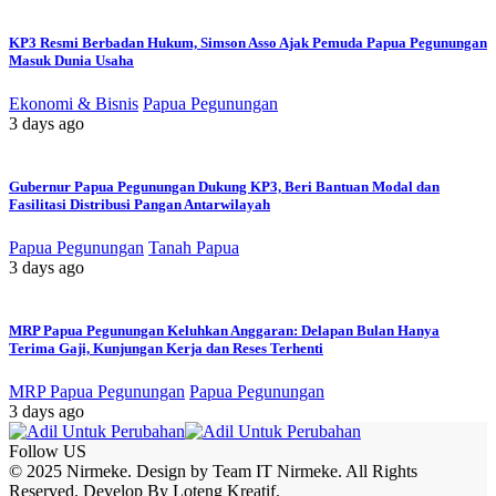
KP3 Resmi Berbadan Hukum, Simson Asso Ajak Pemuda Papua Pegunungan
Masuk Dunia Usaha
Ekonomi & Bisnis
Papua Pegunungan
3 days ago
Gubernur Papua Pegunungan Dukung KP3, Beri Bantuan Modal dan
Fasilitasi Distribusi Pangan Antarwilayah
Papua Pegunungan
Tanah Papua
3 days ago
MRP Papua Pegunungan Keluhkan Anggaran: Delapan Bulan Hanya
Terima Gaji, Kunjungan Kerja dan Reses Terhenti
MRP Papua Pegunungan
Papua Pegunungan
3 days ago
Follow US
© 2025 Nirmeke. Design by Team IT Nirmeke. All Rights
Reserved. Develop By Loteng Kreatif.