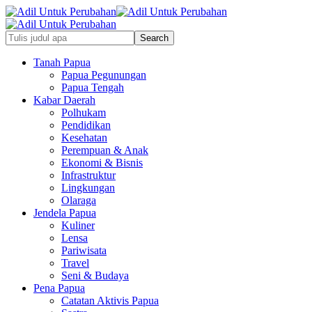
Tanah Papua
Papua Pegunungan
Papua Tengah
Kabar Daerah
Polhukam
Pendidikan
Kesehatan
Perempuan & Anak
Ekonomi & Bisnis
Infrastruktur
Lingkungan
Olaraga
Jendela Papua
Kuliner
Lensa
Pariwisata
Travel
Seni & Budaya
Pena Papua
Catatan Aktivis Papua