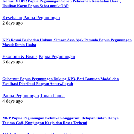
Komisi V DPR Papua Pegunungan Soroti Pelayanan Kesehatan Dasar,
Usulkan Kartu Papua Sehat untuk OAP
Kesehatan
Papua Pegunungan
2 days ago
KP3 Resmi Berbadan Hukum, Simson Asso Ajak Pemuda Papua Pegunungan
Masuk Dunia Usaha
Ekonomi & Bisnis
Papua Pegunungan
3 days ago
Gubernur Papua Pegunungan Dukung KP3, Beri Bantuan Modal dan
Fasilitasi Distribusi Pangan Antarwilayah
Papua Pegunungan
Tanah Papua
4 days ago
MRP Papua Pegunungan Keluhkan Anggaran: Delapan Bulan Hanya
Terima Gaji, Kunjungan Kerja dan Reses Terhenti