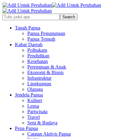
Tanah Papua
Papua Pegunungan
Papua Tengah
Kabar Daerah
Polhukam
Pendidikan
Kesehatan
Perempuan & Anak
Ekonomi & Bisnis
Infrastruktur
Lingkungan
Olaraga
Jendela Papua
Kuliner
Lensa
Pariwisata
Travel
Seni & Budaya
Pena Papua
Catatan Aktivis Papua