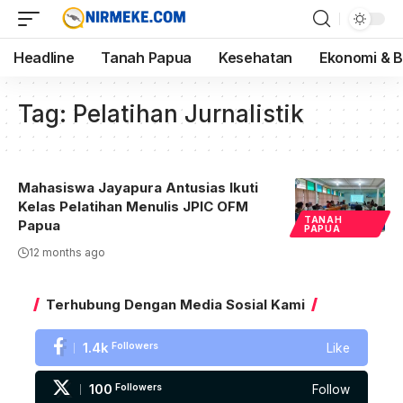
Headline
Tanah Papua
Kesehatan
Ekonomi & B
Tag:
Pelatihan Jurnalistik
Mahasiswa Jayapura Antusias Ikuti
Kelas Pelatihan Menulis JPIC OFM
TANAH
Papua
PAPUA
12 months ago
Terhubung Dengan Media Sosial Kami
1.4k
Followers
Like
100
Followers
Follow