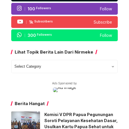
100
Followers
Follow
1k
Subscribers
Subscribe
300
Followers
Follow
Lihat Topik Berita Lain Dari Nirmeke
Lihat
Topik
Berita
Ads Sponsored by
Lain
Dari
Nirmeke
Berita Hangat
Komisi V DPR Papua Pegunungan
Soroti Pelayanan Kesehatan Dasar,
Usulkan Kartu Papua Sehat untuk