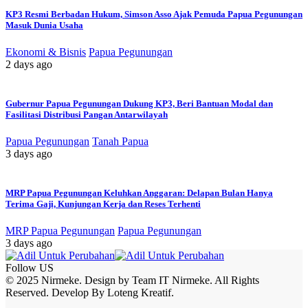
KP3 Resmi Berbadan Hukum, Simson Asso Ajak Pemuda Papua Pegunungan
Masuk Dunia Usaha
Ekonomi & Bisnis
Papua Pegunungan
2 days ago
Gubernur Papua Pegunungan Dukung KP3, Beri Bantuan Modal dan
Fasilitasi Distribusi Pangan Antarwilayah
Papua Pegunungan
Tanah Papua
3 days ago
MRP Papua Pegunungan Keluhkan Anggaran: Delapan Bulan Hanya
Terima Gaji, Kunjungan Kerja dan Reses Terhenti
MRP Papua Pegunungan
Papua Pegunungan
3 days ago
Follow US
© 2025 Nirmeke. Design by Team IT Nirmeke. All Rights
Reserved. Develop By Loteng Kreatif.