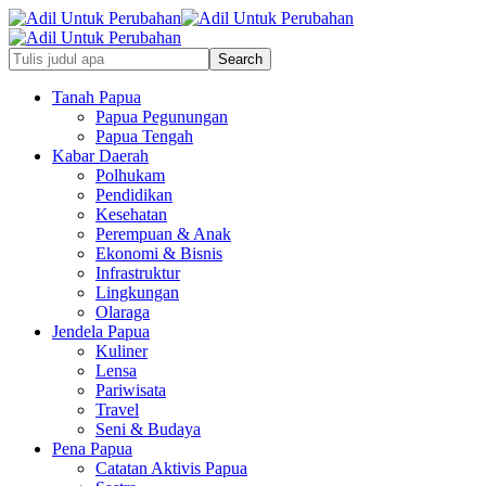
Tanah Papua
Papua Pegunungan
Papua Tengah
Kabar Daerah
Polhukam
Pendidikan
Kesehatan
Perempuan & Anak
Ekonomi & Bisnis
Infrastruktur
Lingkungan
Olaraga
Jendela Papua
Kuliner
Lensa
Pariwisata
Travel
Seni & Budaya
Pena Papua
Catatan Aktivis Papua