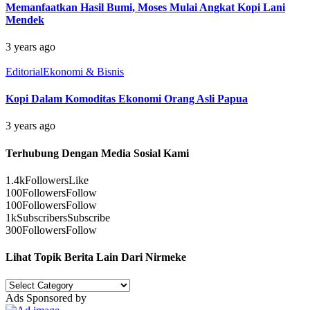
Memanfaatkan Hasil Bumi, Moses Mulai Angkat Kopi Lani
Mendek
3 years ago
Editorial
Ekonomi & Bisnis
Kopi Dalam Komoditas Ekonomi Orang Asli Papua
3 years ago
Terhubung Dengan Media Sosial Kami
1.4k
Followers
Like
100
Followers
Follow
100
Followers
Follow
1k
Subscribers
Subscribe
300
Followers
Follow
Lihat Topik Berita Lain Dari Nirmeke
Lihat
Topik
Ads Sponsored by
Berita