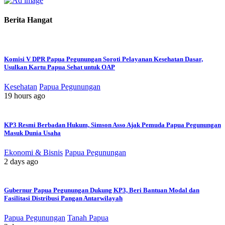
Lain
Dari
Berita Hangat
Nirmeke
Komisi V DPR Papua Pegunungan Soroti Pelayanan Kesehatan Dasar,
Usulkan Kartu Papua Sehat untuk OAP
Kesehatan
Papua Pegunungan
19 hours ago
KP3 Resmi Berbadan Hukum, Simson Asso Ajak Pemuda Papua Pegunungan
Masuk Dunia Usaha
Ekonomi & Bisnis
Papua Pegunungan
2 days ago
Gubernur Papua Pegunungan Dukung KP3, Beri Bantuan Modal dan
Fasilitasi Distribusi Pangan Antarwilayah
Papua Pegunungan
Tanah Papua