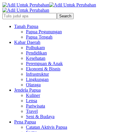
Tanah Papua
Papua Pegunungan
Papua Tengah
Kabar Daerah
Polhukam
Pendidikan
Kesehatan
Perempuan & Anak
Ekonomi & Bisnis
Infrastruktur
Lingkungan
Olaraga
Jendela Papua
Kuliner
Lensa
Pariwisata
Travel
Seni & Budaya
Pena Papua
Catatan Aktivis Papua