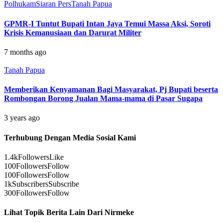
Polhukam
Siaran Pers
Tanah Papua
GPMR-I Tuntut Bupati Intan Jaya Temui Massa Aksi, Soroti
Krisis Kemanusiaan dan Darurat Militer
7 months ago
Tanah Papua
Memberikan Kenyamanan Bagi Masyarakat, Pj Bupati beserta
Rombongan Borong Jualan Mama-mama di Pasar Sugapa
3 years ago
Terhubung Dengan Media Sosial Kami
1.4k
Followers
Like
100
Followers
Follow
100
Followers
Follow
1k
Subscribers
Subscribe
300
Followers
Follow
Lihat Topik Berita Lain Dari Nirmeke