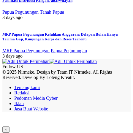
Fasilitasi Distribusi Pangan Antarwilayah
Papua Pegunungan
Tanah Papua
3 days ago
MRP Papua Pegunungan Keluhkan Anggaran: Delapan Bulan Hanya
Terima Gaji, Kunjungan Kerja dan Reses Terhenti
MRP Papua Pegunungan
Papua Pegunungan
3 days ago
Follow US
© 2025 Nirmeke. Design by Team IT Nirmeke. All Rights
Reserved. Develop By Loteng Kreatif.
Tentang kami
Redaksi
Pedoman Media Cyber
Iklan
Jasa Buat Website
×