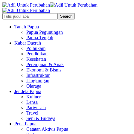
Tanah Papua
Papua Pegunungan
Papua Tengah
Kabar Daerah
Polhukam
Pendidikan
Kesehatan
Perempuan & Anak
Ekonomi & Bisnis
Infrastruktur
Lingkungan
Olaraga
Jendela Papua
Kuliner
Lensa
Pariwisata
Travel
Seni & Budaya
Pena Papua
Catatan Aktivis Papua