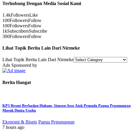
Terhubung Dengan Media Sosial Kami
1.4k
Followers
Like
100
Followers
Follow
100
Followers
Follow
1k
Subscribers
Subscribe
300
Followers
Follow
Lihat Topik Berita Lain Dari Nirmeke
Lihat Topik Berita Lain Dari Nirmeke
Ads Sponsored by
Berita Hangat
KP3 Resmi Berbadan Hukum, Simson Asso Ajak Pemuda Papua Pegunungan
Masuk Dunia Usaha
Ekonomi & Bisnis
Papua Pegunungan
7 hours ago