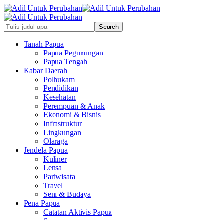
Tanah Papua
Papua Pegunungan
Papua Tengah
Kabar Daerah
Polhukam
Pendidikan
Kesehatan
Perempuan & Anak
Ekonomi & Bisnis
Infrastruktur
Lingkungan
Olaraga
Jendela Papua
Kuliner
Lensa
Pariwisata
Travel
Seni & Budaya
Pena Papua
Catatan Aktivis Papua