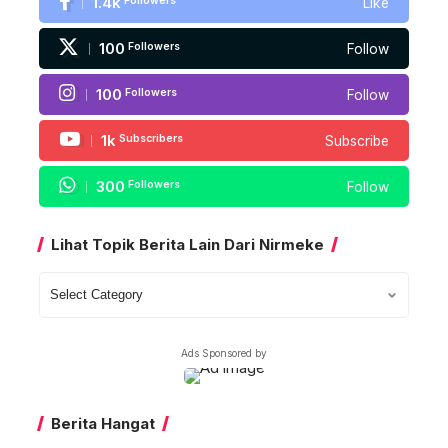
1.4k
Followers
Like
100
Followers
Follow
100
Followers
Follow
1k
Subscribers
Subscribe
300
Followers
Follow
Lihat Topik Berita Lain Dari Nirmeke
Lihat
Topik
Berita
Ads Sponsored by
Lain
Dari
Nirmeke
Berita Hangat